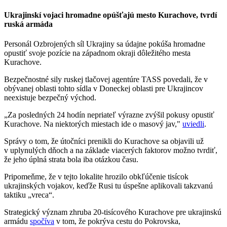
Ukrajinskí vojaci hromadne opúšťajú mesto Kurachove, tvrdí
ruská armáda
Personál Ozbrojených síl Ukrajiny sa údajne pokúša hromadne
opustiť svoje pozície na západnom okraji dôležitého mesta
Kurachove.
Bezpečnostné sily ruskej tlačovej agentúre TASS povedali, že v
obývanej oblasti tohto sídla v Doneckej oblasti pre Ukrajincov
neexistuje bezpečný východ.
„Za posledných 24 hodín nepriateľ výrazne zvýšil pokusy opustiť
Kurachove. Na niektorých miestach ide o masový jav,"
uviedli
.
Správy o tom, že útočníci prenikli do Kurachove sa objavili už
v uplynulých dňoch a na základe viacerých faktorov možno tvrdiť,
že jeho úplná strata bola iba otázkou času.
Pripomeňme, že v tejto lokalite hrozilo obkľúčenie tisícok
ukrajinských vojakov, keďže Rusi tu úspešne aplikovali takzvanú
taktiku „vreca“.
Strategický význam zhruba 20-tisícového Kurachove pre ukrajinskú
armádu
spočíva
v tom, že pokrýva cestu do Pokrovska,