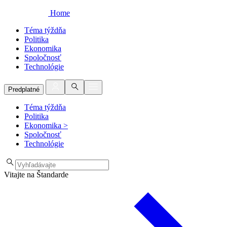
Home
Téma týždňa
Politika
Ekonomika
Spoločnosť
Technológie
Predplatné
Téma týždňa
Politika
Ekonomika
>
Spoločnosť
Technológie
Vitajte na Štandarde