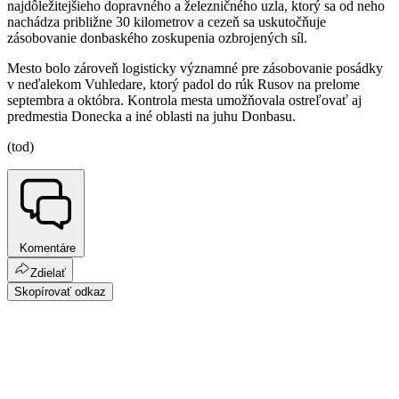
najdôležitejšieho dopravného a železničného uzla, ktorý sa od neho
nachádza približne 30 kilometrov a cezeň sa uskutočňuje
zásobovanie donbaského zoskupenia ozbrojených síl.
Mesto bolo zároveň logisticky významné pre zásobovanie posádky
v neďalekom Vuhledare, ktorý padol do rúk Rusov na prelome
septembra a októbra. Kontrola mesta umožňovala ostreľovať aj
predmestia Donecka a iné oblasti na juhu Donbasu.
(tod)
Komentáre
Zdielať
Skopírovať odkaz