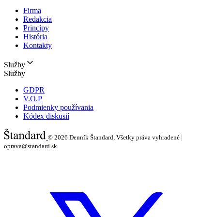
Firma
Redakcia
Princípy
História
Kontakty
Služby
Služby
GDPR
V.O.P
Podmienky používania
Kódex diskusií
© 2026
Denník Štandard, Všetky práva vyhradené |
oprava@standard.sk