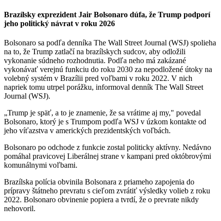
Brazílsky exprezident Jair Bolsonaro dúfa, že Trump podporí
jeho politický návrat v roku 2026
Bolsonaro sa podľa denníka The Wall Street Journal (WSJ) spolieha
na to, že Trump zatlačí na brazílskych sudcov, aby odložili
vykonanie súdneho rozhodnutia. Podľa neho má zakázané
vykonávať verejnú funkciu do roku 2030 za nepodložené útoky na
volebný systém v Brazílii pred voľbami v roku 2022. V nich
napriek tomu utrpel porážku, informoval denník The Wall Street
Journal (WSJ).
„Trump je späť, a to je znamenie, že sa vrátime aj my," povedal
Bolsonaro, ktorý je s Trumpom podľa WSJ v úzkom kontakte od
jeho víťazstva v amerických prezidentských voľbách.
Bolsonaro po odchode z funkcie zostal politicky aktívny. Nedávno
pomáhal pravicovej Liberálnej strane v kampani pred októbrovými
komunálnymi voľbami.
Brazílska polícia obvinila Bolsonara z priameho zapojenia do
prípravy štátneho prevratu s cieľom zvrátiť výsledky volieb z roku
2022. Bolsonaro obvinenie popiera a tvrdí, že o prevrate nikdy
nehovoril.