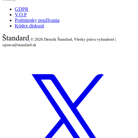
GDPR
V.O.P
Podmienky používania
Kódex diskusií
© 2026
Denník Štandard, Všetky práva vyhradené |
oprava@standard.sk