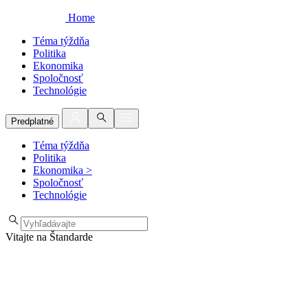
Home
Téma týždňa
Politika
Ekonomika
Spoločnosť
Technológie
Predplatné
Téma týždňa
Politika
Ekonomika
>
Spoločnosť
Technológie
Vitajte na Štandarde