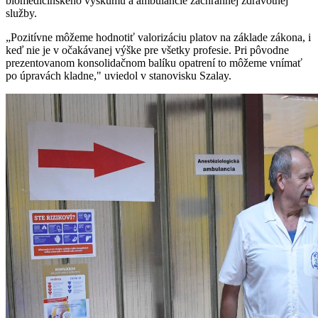
biomedicínskeho výskumu a ambulancie záchrannej zdravotnej
služby.
„Pozitívne môžeme hodnotiť valorizáciu platov na základe zákona, i
keď nie je v očakávanej výške pre všetky profesie. Pri pôvodne
prezentovanom konsolidačnom balíku opatrení to môžeme vnímať
po úpravách kladne," uviedol v stanovisku Szalay.