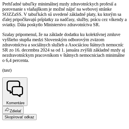
Prehľadné tabuľky minimálnej mzdy zdravotníckych profesií a
porovnanie s vlaňajškom je možné nájsť na webovej stránke
SOZZaSS. V tabuľkách sú uvedené základné platy, ku ktorým sa
ďalej pripočítavajú príplatky za nadčasy, služby, prácu cez víkendy a
sviatky. Dáta poskytlo Ministerstvo zdravotníctva SR.
Szalay pripomenul, že na základe dodatku ku kolektívnej zmluve
vyššieho stupňa medzi Slovenským odborovým zväzom
zdravotníctva a sociálnych služieb a Asociáciou štátnych nemocníc
SR zo 16. decembra 2024 sa od 1. januára zvýšili základné mzdy aj
nezdravotníckym pracovníkom v štátnych nemocniciach minimálne
o 6,4 percenta.
(tasr)
Komentáre
Zdielať
Skopírovať odkaz