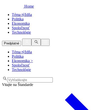
Home
Téma týždňa
Politika
Ekonomika
Spoločnosť
Technológie
Predplatné
Téma týždňa
Politika
Ekonomika
>
Spoločnosť
Technológie
Vitajte na Štandarde