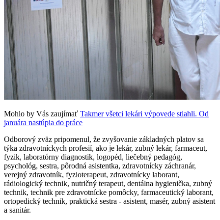
Mohlo by Vás zaujímať
Takmer všetci lekári výpovede stiahli. Od
januára nastúpia do práce
Odborový zväz pripomenul, že zvyšovanie základných platov sa
týka zdravotníckych profesií, ako je lekár, zubný lekár, farmaceut,
fyzik, laboratórny diagnostik, logopéd, liečebný pedagóg,
psychológ, sestra, pôrodná asistentka, zdravotnícky záchranár,
verejný zdravotník, fyzioterapeut, zdravotnícky laborant,
rádiologický technik, nutričný terapeut, dentálna hygienička, zubný
technik, technik pre zdravotnícke pomôcky, farmaceutický laborant,
ortopedický technik, praktická sestra - asistent, masér, zubný asistent
a sanitár.