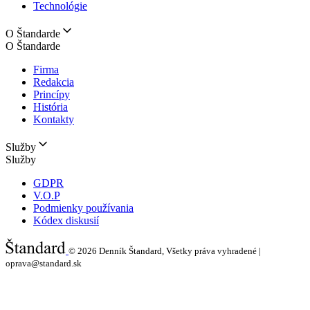
Technológie
O Štandarde
O Štandarde
Firma
Redakcia
Princípy
História
Kontakty
Služby
Služby
GDPR
V.O.P
Podmienky používania
Kódex diskusií
© 2026
Denník Štandard, Všetky práva vyhradené |
oprava@standard.sk