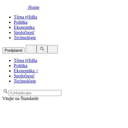
Home
Téma týždňa
Politika
Ekonomika
Spoločnosť
Technológie
Predplatné
Téma týždňa
Politika
Ekonomika
>
Spoločnosť
Technológie
Vitajte na Štandarde