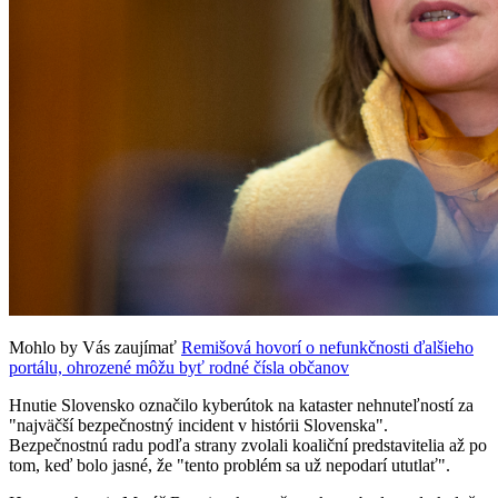
Mohlo by Vás zaujímať
Remišová hovorí o nefunkčnosti ďalšieho
portálu, ohrozené môžu byť rodné čísla občanov
Hnutie Slovensko označilo kyberútok na kataster nehnuteľností za
"najväčší bezpečnostný incident v histórii Slovenska".
Bezpečnostnú radu podľa strany zvolali koaliční predstavitelia až po
tom, keď bolo jasné, že "tento problém sa už nepodarí ututlať".