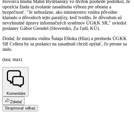
Hovorca hnutia Matúš Bystriansky vo štvrtok poobede podotkol, že
opozícia žiada aj zvolanie zasadnutia výboru pre obranu a
bezpečnosť. "Je nehorázne, ako ministerstvo vnútra pôvodne
klamalo o dôvodoch tejto paralýzy, keď tvrdilo, že dôvodom sú
nevyhnutné úpravy informačných systémov ÚGKK SR," uviedol
poslanec Gábor Grendel (Slovensko, Za ľudí, KÚ).
Dodal, že ministra vnútra Šutaja Eštoka (Hlas) a predsedu ÚGKK
SR Cellera by sa poslanci na zasadnutí chceli opýtať, čo presne sa
stalo.
(tasr, max)
Komentáre
Zdielať
Skopírovať odkaz