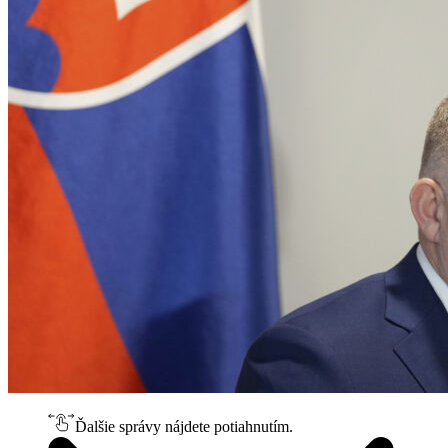
Ďalšie správy nájdete potiahnutím.