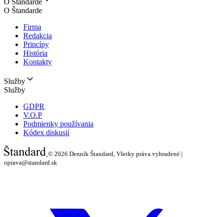
O Štandarde
O Štandarde
Firma
Redakcia
Princípy
História
Kontakty
Služby
Služby
GDPR
V.O.P
Podmienky používania
Kódex diskusií
© 2026
Denník Štandard, Všetky práva vyhradené |
oprava@standard.sk