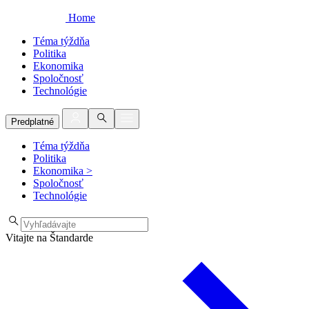
Home
Téma týždňa
Politika
Ekonomika
Spoločnosť
Technológie
Predplatné
Téma týždňa
Politika
Ekonomika
>
Spoločnosť
Technológie
Vitajte na Štandarde