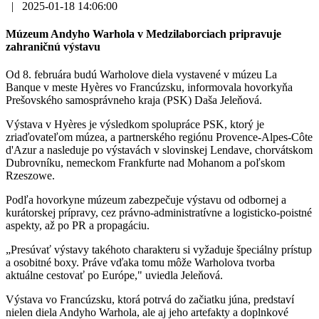
|
2025-01-18 14:06:00
Múzeum Andyho Warhola v Medzilaborciach pripravuje
zahraničnú výstavu
Od 8. februára budú Warholove diela vystavené v múzeu La
Banque v meste Hyères vo Francúzsku, informovala hovorkyňa
Prešovského samosprávneho kraja (PSK) Daša Jeleňová.
Výstava v Hyères je výsledkom spolupráce PSK, ktorý je
zriaďovateľom múzea, a partnerského regiónu Provence-Alpes-Côte
d'Azur a nasleduje po výstavách v slovinskej Lendave, chorvátskom
Dubrovníku, nemeckom Frankfurte nad Mohanom a poľskom
Rzeszowe.
Podľa hovorkyne múzeum zabezpečuje výstavu od odbornej a
kurátorskej prípravy, cez právno-administratívne a logisticko-poistné
aspekty, až po PR a propagáciu.
„Presúvať výstavy takéhoto charakteru si vyžaduje špeciálny prístup
a osobitné boxy. Práve vďaka tomu môže Warholova tvorba
aktuálne cestovať po Európe," uviedla Jeleňová.
Výstava vo Francúzsku, ktorá potrvá do začiatku júna, predstaví
nielen diela Andyho Warhola, ale aj jeho artefakty a doplnkové