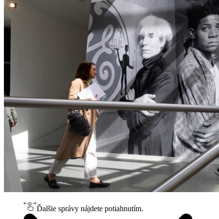
Ďalšie správy nájdete potiahnutím.