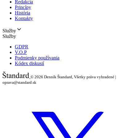
Redakcia
Princípy
História
Kontakty
Služby
Služby
GDPR
V.O.P
Podmienky používania
Kódex diskusií
© 2026
Denník Štandard, Všetky práva vyhradené |
oprava@standard.sk