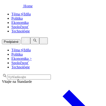
Home
Téma týždňa
Politika
Ekonomika
Spoločnosť
Technológie
Predplatné
Téma týždňa
Politika
Ekonomika
>
Spoločnosť
Technológie
Vitajte na Štandarde