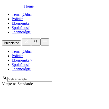
Home
Téma týždňa
Politika
Ekonomika
Spoločnosť
Technológie
Predplatné
Téma týždňa
Politika
Ekonomika
>
Spoločnosť
Technológie
Vitajte na Štandarde