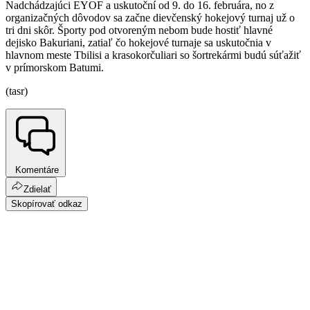
Nadchádzajúci EYOF a uskutoční od 9. do 16. februára, no z
organizačných dôvodov sa začne dievčenský hokejový turnaj už o
tri dni skôr. Športy pod otvoreným nebom bude hostiť hlavné
dejisko Bakuriani, zatiaľ čo hokejové turnaje sa uskutočnia v
hlavnom meste Tbilisi a krasokorčuliari so šortrekármi budú súťažiť
v prímorskom Batumi.
(tasr)
Komentáre
Zdielať
Skopírovať odkaz