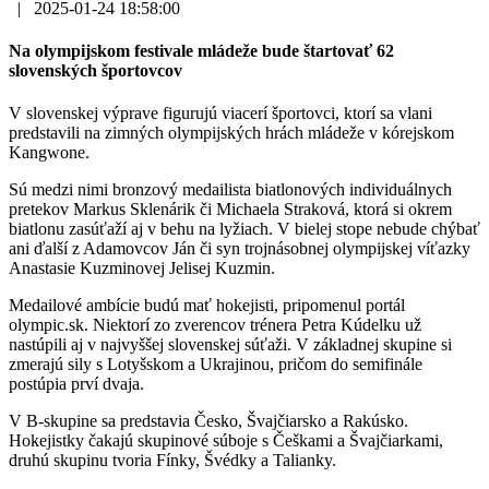
|
2025-01-24 18:58:00
Na olympijskom festivale mládeže bude štartovať 62
slovenských športovcov
V slovenskej výprave figurujú viacerí športovci, ktorí sa vlani
predstavili na zimných olympijských hrách mládeže v kórejskom
Kangwone.
Sú medzi nimi bronzový medailista biatlonových individuálnych
pretekov Markus Sklenárik či Michaela Straková, ktorá si okrem
biatlonu zasúťaží aj v behu na lyžiach. V bielej stope nebude chýbať
ani ďalší z Adamovcov Ján či syn trojnásobnej olympijskej víťazky
Anastasie Kuzminovej Jelisej Kuzmin.
Medailové ambície budú mať hokejisti, pripomenul portál
olympic.sk. Niektorí zo zverencov trénera Petra Kúdelku už
nastúpili aj v najvyššej slovenskej súťaži. V základnej skupine si
zmerajú sily s Lotyšskom a Ukrajinou, pričom do semifinále
postúpia prví dvaja.
V B-skupine sa predstavia Česko, Švajčiarsko a Rakúsko.
Hokejistky čakajú skupinové súboje s Češkami a Švajčiarkami,
druhú skupinu tvoria Fínky, Švédky a Talianky.