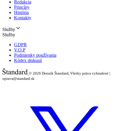
Redakcia
Princípy
História
Kontakty
Služby
Služby
GDPR
V.O.P
Podmienky používania
Kódex diskusií
© 2026
Denník Štandard, Všetky práva vyhradené |
oprava@standard.sk