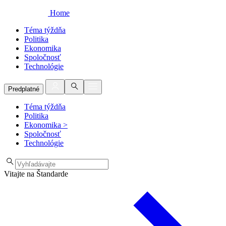
Home
Téma týždňa
Politika
Ekonomika
Spoločnosť
Technológie
Predplatné
Téma týždňa
Politika
Ekonomika
>
Spoločnosť
Technológie
Vitajte na Štandarde