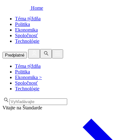
Home
Téma týždňa
Politika
Ekonomika
Spoločnosť
Technológie
Predplatné
Téma týždňa
Politika
Ekonomika
>
Spoločnosť
Technológie
Vitajte na Štandarde