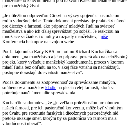
manželského katechumenátu pod názvom Katechumenátne itineráre
pre manželský život.
„Je dôležitou odpoveďou Cirkvi na výzvy spojené s pastoráciou
rodín v dnešnej dobe. Tento dokument predstavuje praktický návod
pre diecézy a farnosti, ako pripraviť mladých ľudí na sviatosť
manželstva a ako ich ďalej sprevádzať po sobáši. Je reakciou na
množiace sa žiadosti o nulity a rozpady manželstiev,"
píše
Konferencia biskupov na svojom webe.
Podľa tajomníka Rady KBS pre rodinu Richard Kucharčíka sa
dokument „na manželstvo a jeho prípravu pozerá ako na celoživotný
projekt, ktorý vyžaduje manželský katechumenát, proces v ktorom
mladí ľudia bez ohľadu na to, v akej fáze vzťahu sa nachádzajú,
postupne dorastajú do sviatosti manželstva“.
Podľa dokumentu sa zodpovednosť za sprevádzanie mladých,
snúbencov a manželov
kladie
na plecia celej farnosti, ktorá sa
potrebuje naučiť mentalite sprevádzania.
Kucharčík sa domnieva, že „je veľkou príležitosťou pre obnovu
našich farností, pre ich pastoračnú konverziu, môže byť vhodným
pre úvahu pre stretnutia farských i diecéznych pastoračných rád,
pretože ukazuje smer, ktorým by sa pastorácia vo farnosti mala
v budúcnosti uberať".