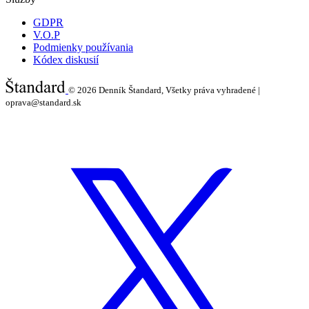
GDPR
V.O.P
Podmienky používania
Kódex diskusií
© 2026
Denník Štandard, Všetky práva vyhradené |
oprava@standard.sk