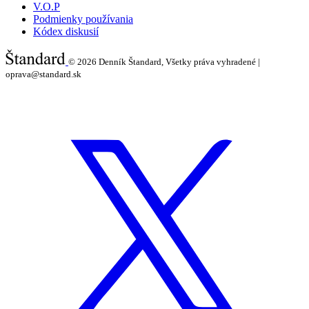
V.O.P
Podmienky používania
Kódex diskusií
© 2026
Denník Štandard, Všetky práva vyhradené |
oprava@standard.sk