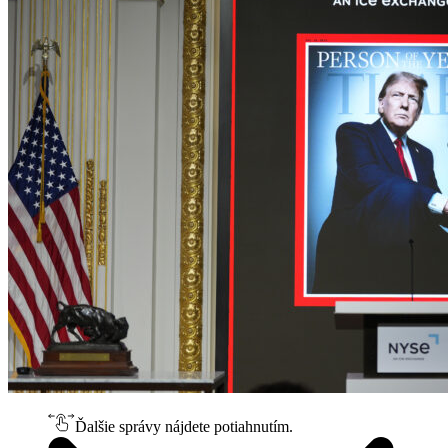
Ďalšie správy nájdete potiahnutím.