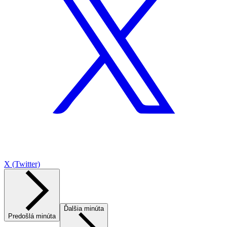
X (Twitter)
Ďalšia minúta
Predošlá minúta