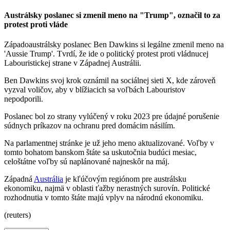
Austrálsky poslanec si zmenil meno na "Trump", označil to za
protest proti vláde
Západoaustrálsky poslanec Ben Dawkins si legálne zmenil meno na
'Aussie Trump'. Tvrdí, že ide o politický protest proti vládnucej
Labouristickej strane v Západnej Austrálii.
Ben Dawkins svoj krok oznámil na sociálnej sieti X, kde zároveň
vyzval voličov, aby v blížiacich sa voľbách Labouristov
nepodporili.
Poslanec bol zo strany vylúčený v roku 2023 pre údajné porušenie
súdnych príkazov na ochranu pred domácim násilím.
Na parlamentnej stránke je už jeho meno aktualizované. Voľby v
tomto bohatom banskom štáte sa uskutočnia budúci mesiac,
celoštátne voľby sú naplánované najneskôr na máj.
Západná
Austrália
je kľúčovým regiónom pre austrálsku
ekonomiku, najmä v oblasti ťažby nerastných surovín. Politické
rozhodnutia v tomto štáte majú vplyv na národnú ekonomiku.
(reuters)