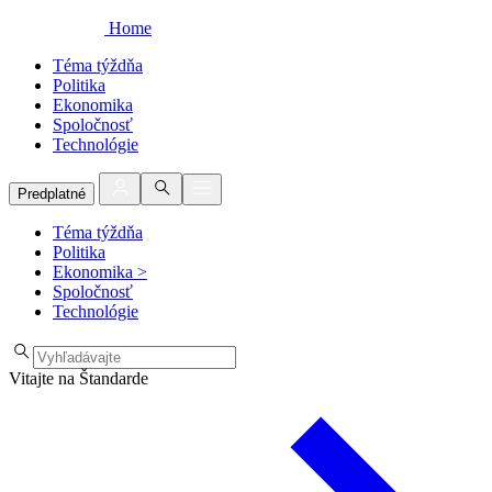
Home
Téma týždňa
Politika
Ekonomika
Spoločnosť
Technológie
Predplatné
Téma týždňa
Politika
Ekonomika
>
Spoločnosť
Technológie
Vitajte na Štandarde