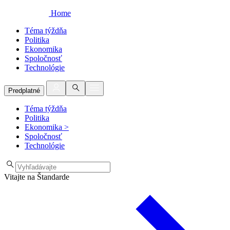
Home
Téma týždňa
Politika
Ekonomika
Spoločnosť
Technológie
Predplatné
Téma týždňa
Politika
Ekonomika
>
Spoločnosť
Technológie
Vitajte na Štandarde