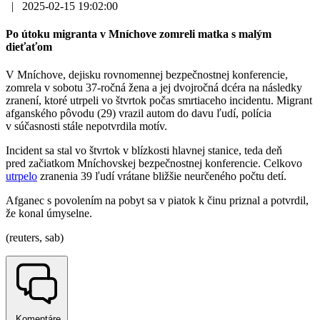
|
2025-02-15 19:02:00
Po útoku migranta v Mníchove zomreli matka s malým
dieťaťom
V Mníchove, dejisku rovnomennej bezpečnostnej konferencie,
zomrela v sobotu 37-ročná žena a jej dvojročná dcéra na následky
zranení, ktoré utrpeli vo štvrtok počas smrtiaceho incidentu. Migrant
afganského pôvodu (29) vrazil autom do davu ľudí, polícia
v súčasnosti stále nepotvrdila motív.
Incident sa stal vo štvrtok v blízkosti hlavnej stanice, teda deň
pred začiatkom Mníchovskej bezpečnostnej konferencie. Celkovo
utrpelo
zranenia 39 ľudí vrátane bližšie neurčeného počtu detí.
Afganec s povolením na pobyt sa v piatok k činu priznal a potvrdil,
že konal úmyselne.
(reuters, sab)
Komentáre