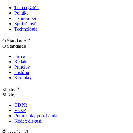
Téma týždňa
Politika
Ekonomika
Spoločnosť
Technológie
O Štandarde
O Štandarde
Firma
Redakcia
Princípy
História
Kontakty
Služby
Služby
GDPR
V.O.P
Podmienky používania
Kódex diskusií