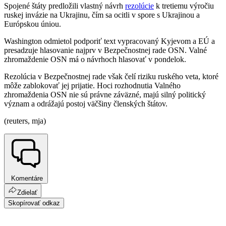
Spojené štáty predložili vlastný návrh
rezolúcie
k tretiemu výročiu
ruskej invázie na Ukrajinu, čím sa ocitli v spore s Ukrajinou a
Európskou úniou.
Washington odmietol podporiť text vypracovaný Kyjevom a EÚ a
presadzuje hlasovanie najprv v Bezpečnostnej rade OSN. Valné
zhromaždenie OSN má o návrhoch hlasovať v pondelok.
Rezolúcia v Bezpečnostnej rade však čelí riziku ruského veta, ktoré
môže zablokovať jej prijatie. Hoci rozhodnutia Valného
zhromaždenia OSN nie sú právne záväzné, majú silný politický
význam a odrážajú postoj väčšiny členských štátov.
(reuters, mja)
Komentáre
Zdielať
Skopírovať odkaz