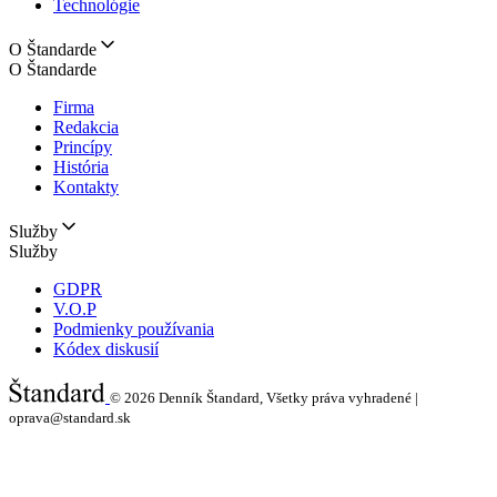
Technológie
O Štandarde
O Štandarde
Firma
Redakcia
Princípy
História
Kontakty
Služby
Služby
GDPR
V.O.P
Podmienky používania
Kódex diskusií
© 2026
Denník Štandard, Všetky práva vyhradené |
oprava@standard.sk