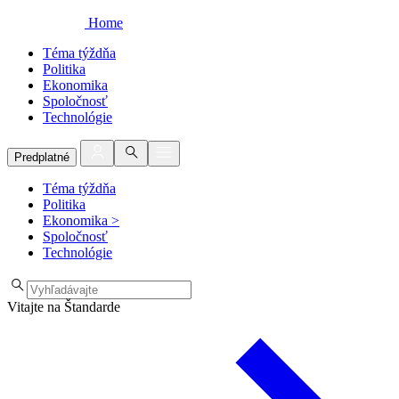
Home
Téma týždňa
Politika
Ekonomika
Spoločnosť
Technológie
Predplatné
Téma týždňa
Politika
Ekonomika
>
Spoločnosť
Technológie
Vitajte na Štandarde