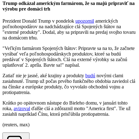
Trump odkázal americkým farmárom, že sa majú pripraviť na
výrobu pre domáci trh
Prezident Donald Trump v pondelok
upozornil
amerických
poľnohospodárov na nadchádzajúce clá Spojených štátov na
"externé produkty". Dodal, aby sa pripravili na predaj svojho tovaru
na domácom trhu.
"Veľkým farmárom Spojených štátov: Pripravte sa na to, že začnete
vyrábať veľa poľnohospodárskych produktov, ktoré sa budú
predávať v Spojených štátoch. Clá na externé výrobky sa začnú
uplatňovať 2. apríla. Bavte sa!" napísal.
Zatiaľ nie je jasné, aké krajiny a produkty
budú
novými clami
zasiahnuté. Trump už počas prvého funkčného obdobia zaviedol clá
na čínske a európske produkty, čo vyvolalo obchodnú vojnu a
protiopatrenia.
Krátko po opätovnom nástupe do Bieleho domu, v januári tohto
roka,
avizoval
ďalšie clá a zdôraznil motto "America first". Tie už
zasiahli napríklad Čínu, ktorá prisľúbila protiopatrenia.
(reuters, max)