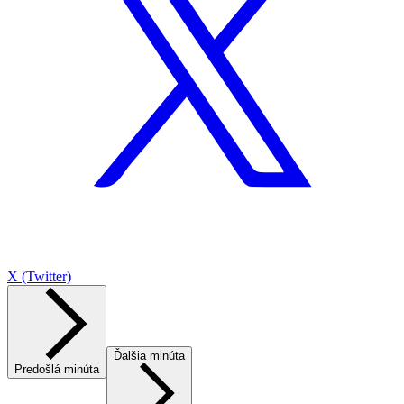
X (Twitter)
Ďalšia minúta
Predošlá minúta