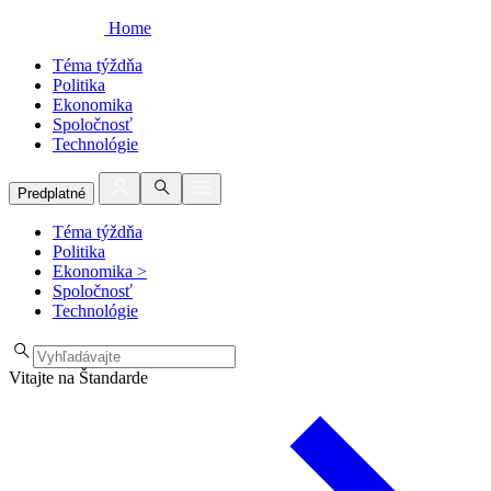
Home
Téma týždňa
Politika
Ekonomika
Spoločnosť
Technológie
Predplatné
Téma týždňa
Politika
Ekonomika
>
Spoločnosť
Technológie
Vitajte na Štandarde