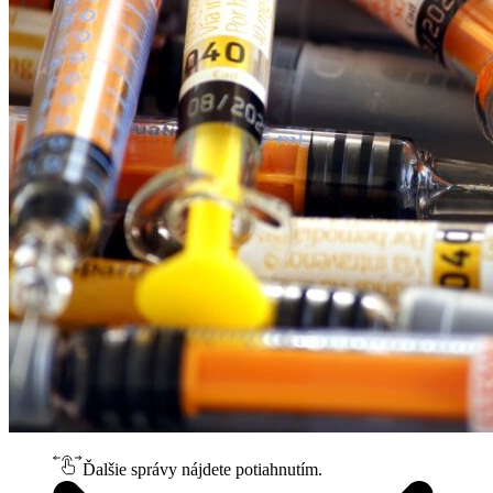
Ďalšie správy nájdete potiahnutím.