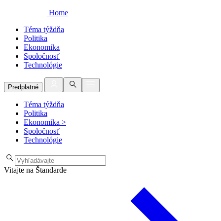
Home
Téma týždňa
Politika
Ekonomika
Spoločnosť
Technológie
Predplatné
Téma týždňa
Politika
Ekonomika
>
Spoločnosť
Technológie
Vitajte na Štandarde