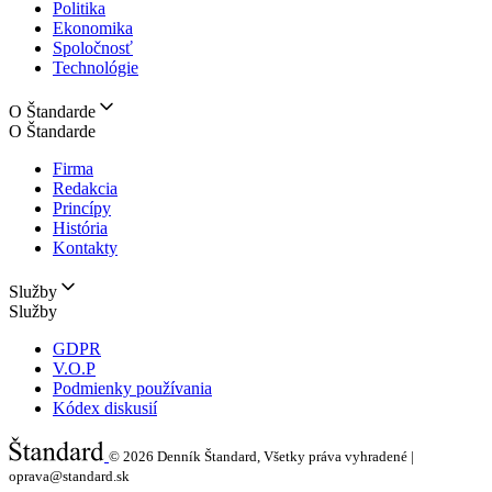
Politika
Ekonomika
Spoločnosť
Technológie
O Štandarde
O Štandarde
Firma
Redakcia
Princípy
História
Kontakty
Služby
Služby
GDPR
V.O.P
Podmienky používania
Kódex diskusií
© 2026
Denník Štandard, Všetky práva vyhradené |
oprava@standard.sk