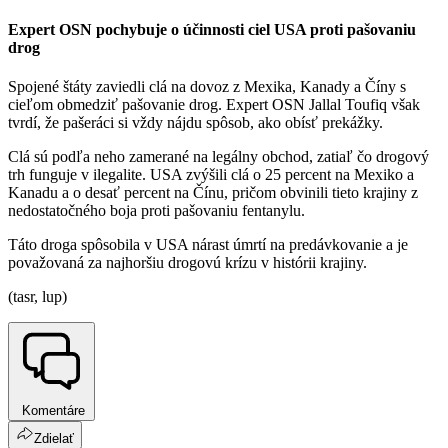
Expert OSN pochybuje o účinnosti ciel USA proti pašovaniu
drog
Spojené štáty zaviedli clá na dovoz z Mexika, Kanady a Číny s
cieľom obmedziť pašovanie drog. Expert OSN Jallal Toufiq však
tvrdí, že pašeráci si vždy nájdu spôsob, ako obísť prekážky.
Clá sú podľa neho zamerané na legálny obchod, zatiaľ čo drogový
trh funguje v ilegalite. USA zvýšili clá o 25 percent na Mexiko a
Kanadu a o desať percent na Čínu, pričom obvinili tieto krajiny z
nedostatočného boja proti pašovaniu fentanylu.
Táto droga spôsobila v USA nárast úmrtí na predávkovanie a je
považovaná za najhoršiu drogovú krízu v histórii krajiny.
(tasr, lup)
Komentáre
Zdielať