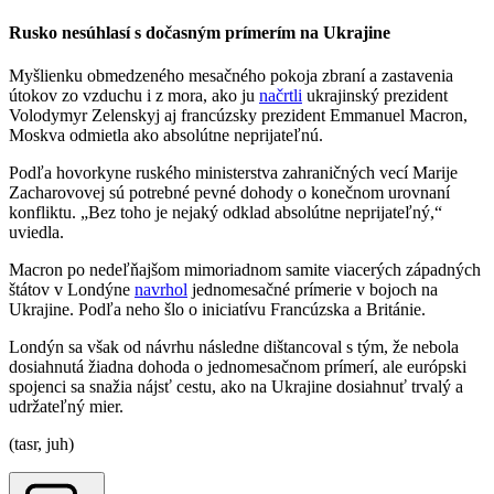
Rusko nesúhlasí s dočasným prímerím na Ukrajine
Myšlienku obmedzeného mesačného pokoja zbraní a zastavenia
útokov zo vzduchu i z mora, ako ju
načrtli
ukrajinský prezident
Volodymyr Zelenskyj aj francúzsky prezident Emmanuel Macron,
Moskva odmietla ako absolútne neprijateľnú.
Podľa hovorkyne ruského ministerstva zahraničných vecí Marije
Zacharovovej sú potrebné pevné dohody o konečnom urovnaní
konfliktu. „Bez toho je nejaký odklad absolútne neprijateľný,“
uviedla.
Macron po nedeľňajšom mimoriadnom samite viacerých západných
štátov v Londýne
navrhol
jednomesačné prímerie v bojoch na
Ukrajine. Podľa neho šlo o iniciatívu Francúzska a Británie.
Londýn sa však od návrhu následne dištancoval s tým, že nebola
dosiahnutá žiadna dohoda o jednomesačnom prímerí, ale európski
spojenci sa snažia nájsť cestu, ako na Ukrajine dosiahnuť trvalý a
udržateľný mier.
(tasr, juh)