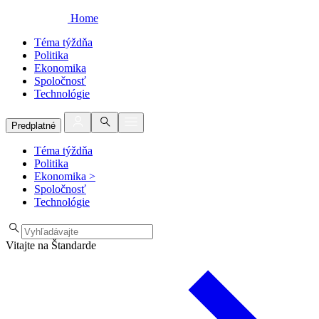
Home
Téma týždňa
Politika
Ekonomika
Spoločnosť
Technológie
Predplatné
Téma týždňa
Politika
Ekonomika
>
Spoločnosť
Technológie
Vitajte na Štandarde