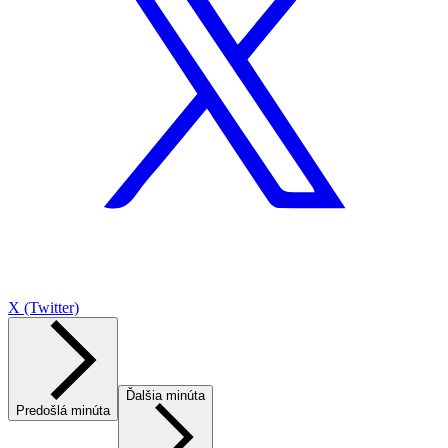
X (Twitter)
Ďalšia minúta
Predošlá minúta