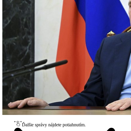
Ďalšie správy nájdete potiahnutím.