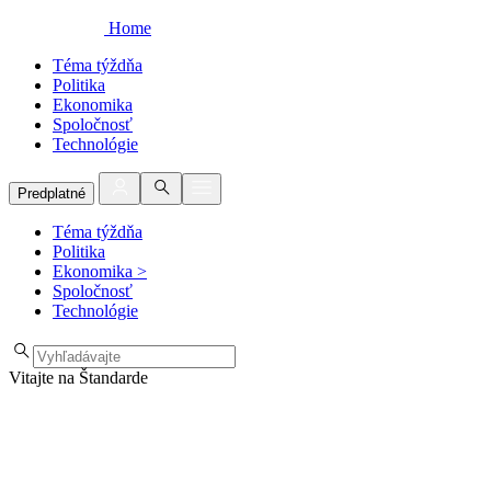
Home
Téma týždňa
Politika
Ekonomika
Spoločnosť
Technológie
Predplatné
Téma týždňa
Politika
Ekonomika
>
Spoločnosť
Technológie
Vitajte na Štandarde