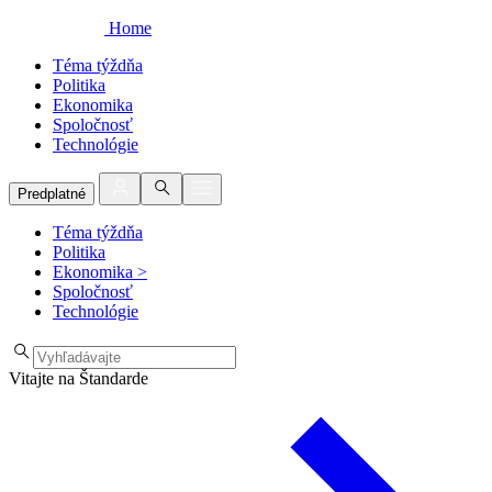
Home
Téma týždňa
Politika
Ekonomika
Spoločnosť
Technológie
Predplatné
Téma týždňa
Politika
Ekonomika
>
Spoločnosť
Technológie
Vitajte na Štandarde