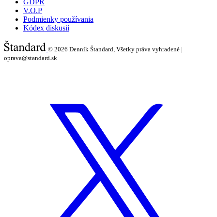
GDPR
V.O.P
Podmienky používania
Kódex diskusií
© 2026
Denník Štandard, Všetky práva vyhradené |
oprava@standard.sk