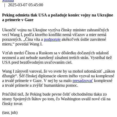
Minúta
|
2025-03-07 05:45:00
Peking odmieta tlak USA a požaduje koniec vojny na Ukrajine
a prímerie v Gaze
Ukončiť vojnu na Ukrajine vyzýva čínsky minister zahraničných
vecí Wang I, podľa ktorého konflikt nemá víťazov a mier nemá
porazených. „Čína víta a
podporuje
akékoľvek úsilie zasvätené
mieru,“ povedal Wang I.
Vzťah medzi Čínou a Ruskom sa v dôsledku dočasných udalostí
nezmení a ani nebude narušený zásahmi tretích strán. Vystríhal tiež
USA pred bezdôvodným uvaľovaním ciel.
Wang I zároveň varoval, že vo svete by sa mohol udomácniť „zákon
džungle“. Šéf čínskej diplomacie okrem iného vyzval na komplexné
a trvalé prímerie v Gaze. V nej by sa malo
presadzovať
komplexné
a trvalé prímerie a zvýšiť humanitárnu pomoc.
Prisľúbil tiež, že Peking bude pevne čeliť obchodnému tlaku zo
strany Spojených štátov po tom, čo Washington uvalil nové clá na
čínsky tovar.
(tasr, juh)