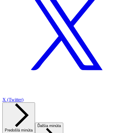
X (Twitter)
Ďalšia minúta
Predošlá minúta