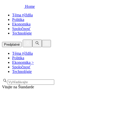
Home
Téma týždňa
Politika
Ekonomika
Spoločnosť
Technológie
Predplatné
Téma týždňa
Politika
Ekonomika
>
Spoločnosť
Technológie
Vitajte na Štandarde