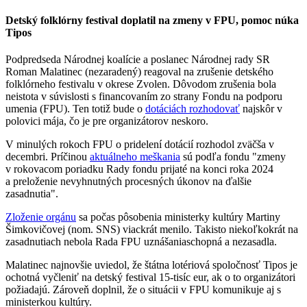
Detský folklórny festival doplatil na zmeny v FPU, pomoc núka
Tipos
Podpredseda Národnej koalície a poslanec Národnej rady SR
Roman Malatinec (nezaradený) reagoval na zrušenie detského
folklórneho festivalu v okrese Zvolen. Dôvodom zrušenia bola
neistota v súvislosti s financovaním zo strany Fondu na podporu
umenia (FPU). Ten totiž bude o
dotáciách rozhodovať
najskôr v
polovici mája, čo je pre organizátorov neskoro.
V minulých rokoch FPU o pridelení dotácií rozhodol zväčša v
decembri. Príčinou
aktuálneho meškania
sú podľa fondu "zmeny
v rokovacom poriadku Rady fondu prijaté na konci roka 2024
a preloženie nevyhnutných procesných úkonov na ďalšie
zasadnutia".
Zloženie orgánu
sa počas pôsobenia ministerky kultúry Martiny
Šimkovičovej (nom. SNS) viackrát menilo. Takisto niekoľkokrát na
zasadnutiach nebola Rada FPU uznášaniaschopná a nezasadla.
Malatinec najnovšie uviedol, že štátna lotériová spoločnosť Tipos je
ochotná vyčleniť na detský festival 15-tisíc eur, ak o to organizátori
požiadajú. Zároveň doplnil, že o situácii v FPU komunikuje aj s
ministerkou kultúry.