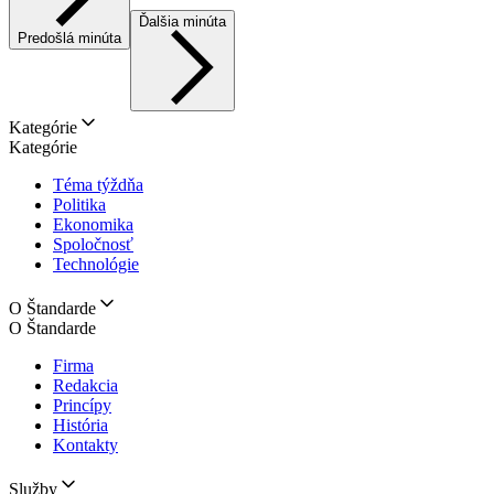
Ďalšia minúta
Predošlá minúta
Kategórie
Kategórie
Téma týždňa
Politika
Ekonomika
Spoločnosť
Technológie
O Štandarde
O Štandarde
Firma
Redakcia
Princípy
História
Kontakty
Služby