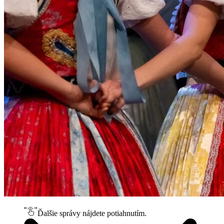
Ďalšie správy nájdete potiahnutím.