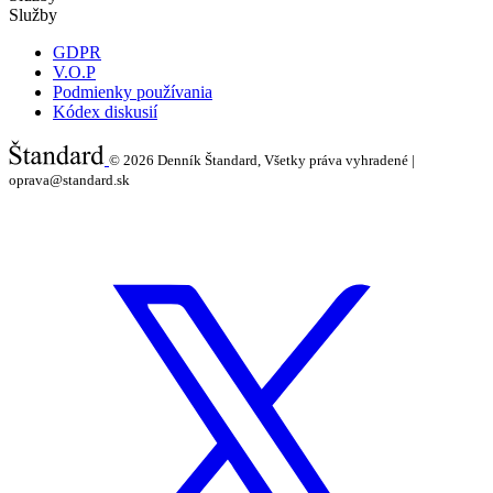
Služby
GDPR
V.O.P
Podmienky používania
Kódex diskusií
© 2026
Denník Štandard, Všetky práva vyhradené |
oprava@standard.sk