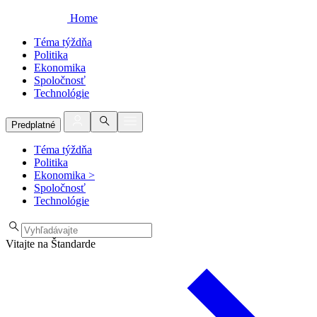
Home
Téma týždňa
Politika
Ekonomika
Spoločnosť
Technológie
Predplatné
Téma týždňa
Politika
Ekonomika
>
Spoločnosť
Technológie
Vitajte na Štandarde