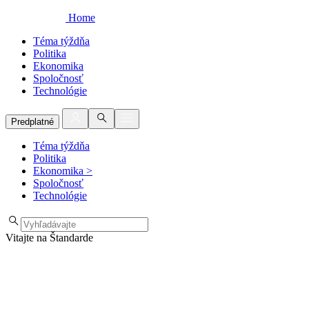
Home
Téma týždňa
Politika
Ekonomika
Spoločnosť
Technológie
Predplatné
Téma týždňa
Politika
Ekonomika
>
Spoločnosť
Technológie
Vitajte na Štandarde