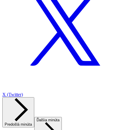
X (Twitter)
Ďalšia minúta
Predošlá minúta