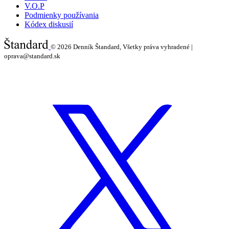
V.O.P
Podmienky používania
Kódex diskusií
© 2026
Denník Štandard, Všetky práva vyhradené |
oprava@standard.sk