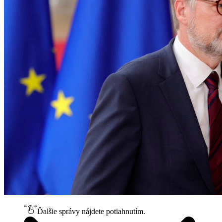
Ďalšie správy nájdete potiahnutím.