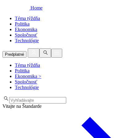
Home
Téma týždňa
Politika
Ekonomika
Spoločnosť
Technológie
Predplatné
Téma týždňa
Politika
Ekonomika
>
Spoločnosť
Technológie
Vitajte na Štandarde