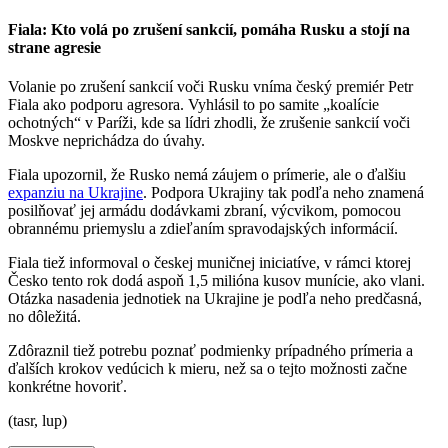
Fiala: Kto volá po zrušení sankcií, pomáha Rusku a stojí na
strane agresie
Volanie po zrušení sankcií voči Rusku vníma český premiér Petr
Fiala ako podporu agresora. Vyhlásil to po samite „koalície
ochotných“ v Paríži, kde sa lídri zhodli, že zrušenie sankcií voči
Moskve neprichádza do úvahy.
Fiala upozornil, že Rusko nemá záujem o prímerie, ale o ďalšiu
expanziu na Ukrajine
. Podpora Ukrajiny tak podľa neho znamená
posilňovať jej armádu dodávkami zbraní, výcvikom, pomocou
obrannému priemyslu a zdieľaním spravodajských informácií.
Fiala tiež informoval o českej muničnej iniciatíve, v rámci ktorej
Česko tento rok dodá aspoň 1,5 milióna kusov munície, ako vlani.
Otázka nasadenia jednotiek na Ukrajine je podľa neho predčasná,
no dôležitá.
Zdôraznil tiež potrebu poznať podmienky prípadného prímeria a
ďalších krokov vedúcich k mieru, než sa o tejto možnosti začne
konkrétne hovoriť.
(tasr, lup)