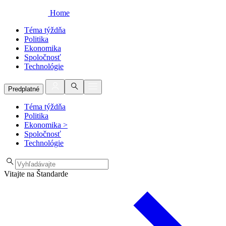
Home
Téma týždňa
Politika
Ekonomika
Spoločnosť
Technológie
Predplatné
Téma týždňa
Politika
Ekonomika
>
Spoločnosť
Technológie
Vitajte na Štandarde