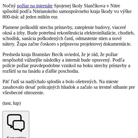
Nočný
požiar na internáte
Spojenej školy Slančíkova v Nitre
spôsobil podľa Nitrianskeho samosprávneho kraja škody vo výške
800-tisíc až jeden milión eur.
Plamene poškodili strechu prístavby, zateplenie budovy, viaceré
okná a izby. Bude potrebná rekonštrukcia elektroinštalácie, chodieb,
schodísk, sanácia poškodených častí, odmastenie stien a nové
nátery. Župa začne čoskoro s prípravou projektovej dokumentácie.
Predseda kraja Branislav Becík uviedol, že je rád, že požiar
nespôsobil vážnejšie následky a internát bude opravený. Podľa
polície požiar pravdepodobne vznikol na boku strechy prístavby a
rozšíril sa na fasádu a ďalšie poschodia.
Päť ľudí sa nadýchalo splodín a bolo ošetrených. Na mieste
zasahovalo desať policajných hliadok a začalo sa trestné stíhanie pre
všeobecné ohrozenie.
(tasr, lup)