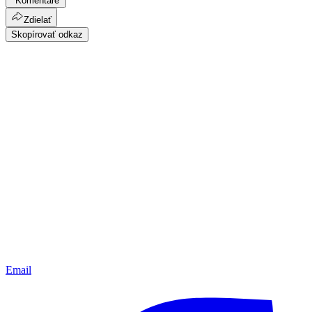
Komentáre
Zdielať
Skopírovať odkaz
Email