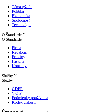
Téma týždňa
Politika
Ekonomika
Spoločnosť
Technológie
O Štandarde
O Štandarde
Firma
Redakcia
Princípy
História
Kontakty
Služby
Služby
GDPR
V.O.P
Podmienky používania
Kódex diskusií