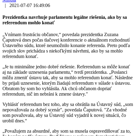
|
2021-07-07 16:49:06
Prezidentka navrhuje parlamentu legálne riešenia, ako by sa
referendum mohlo konať
„Vnímam frustráciu občanov,“ povedala prezidentka Zuzana
Čaputová dnes počas tlačovej konferencie o aktuálnom rozhodnutí
Ústavného súdu, ktoré neumožnilo konanie referenda. Preto podľa
svojich slov prichádza s niekoľkými návrhmi, ako by sa mohlo
referendum konať.
„Je tu minimálne jedno dobré riešenie. Referendum sa môže konať
aj na základe uznesenia parlamentu,“ tvrdí prezidentka. „Poslanci
môžu zmeniť ústavu tak, aby sa mohlo referendum konať. Následne
by prijali uznesenie, ktorým žiadajú referendum v súlade s ústavou.
Obratom by som ho vyhlásila. Ak chcú občanom dopriať
referendum, nič im nebráni k zmene ústavy."
Vyhlásiť referendum bez toho, aby sa obrátila na Ústavný súd, „som
nepovažovala za dobrý scenár", povedala Čaputová. "Za vhodné
som považovala, aby sa Ústavný súd vyjadril k novej situácii, čo
urobil dnes.“
„Považujem za absurdné, aby som sa musela ospravedlňovať za to,