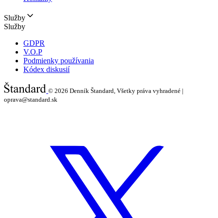
Služby
Služby
GDPR
V.O.P
Podmienky používania
Kódex diskusií
© 2026
Denník Štandard, Všetky práva vyhradené |
oprava@standard.sk