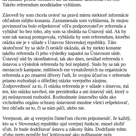
Takéto referendum neodkladne vyhlásim.
Zároveň by som chcela uviesť na pravú mieru niektoré informácie
ohľadom môjho konania. Zaznamenala som vyhlásenia, že mojou
povinnosťou bolo rešpektovať vôľu podporovateľov referenda a
vyhlásiť ho bez toho, aby som sa obrátila na Ústavný súd. Ak by
som tak naozaj postupovala, vyhlásila by som referendum, ktorého
otázka nie je v súlade s Ústavou Slovenskej republiky. Táto
skutočnosť by sa skôr či neskôr ukázala, ak by niekto konanie
takého referenda či jeho výsledky napadol na Ústavnom súde.
Ústavný súd by skonštatoval, tak ako dnes, nesúlad referenda s
ústavou a výsledok referenda by bol neplatný. Stalo by sa tak po
mesiacoch kampane, miliónoch eur vynaložených na organizáciu
referenda a po zmarení dôvery ľudí, že svojou účasťou v referende
priamo rozhodujú o dôležitej otázke verejného záujmu.
Zodpovednosť za to, či otázka referenda je v súlade s ústavou, má
ten, kto otázku navrhol, nie prezidentka a ani ústavný súd, ktorý o
jej neústavnosti rozhodol. Rozhodnutie ústavného súdu ako
vrcholného orgánu ochrany ústavnosti musíme všetci rešpektovať,
bez ohľadu na to, či sa nám páči, alebo nie.
Verejnosti, ale aj verejným činiteľom chcem pripomenúť, že každý,
kto sa v Slovenskej republike ujal verejnej funkcie, musel zložiť
sľub, že bude dodržiavať ústavu a zákony štátu. Dodržanie tohto
sľubu preto nemôže byť kritizované ako pošliapanie práv