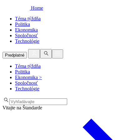
Home
Téma týždňa
Politika
Ekonomika
Spoločnosť
Technológie
Predplatné
Téma týždňa
Politika
Ekonomika
>
Spoločnosť
Technológie
Vitajte na Štandarde