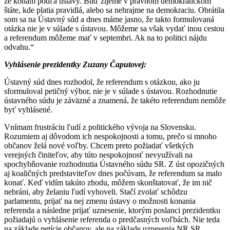
že konám podľa ústavy. Buď žijeme v právnom demokratickom
štáte, kde platia pravidlá, alebo sa nehrajme na demokraciu. Obrátila
som sa na Ústavný súd a dnes máme jasno, že takto formulovaná
otázka nie je v súlade s ústavou. Môžeme sa však vydať inou cestou
a referendum môžeme mať v septembri. Ak na to politici nájdu
odvahu.“
Vyhlásenie prezidentky Zuzany Čaputovej:
Ústavný súd dnes rozhodol, že referendum s otázkou, ako ju
sformuloval petičný výbor, nie je v súlade s ústavou. Rozhodnutie
ústavného súdu je záväzné a znamená, že takéto referendum nemôže
byť vyhlásené.
Vnímam frustráciu ľudí z politického vývoja na Slovensku.
Rozumiem aj dôvodom ich nespokojnosti a tomu, prečo si mnoho
občanov želá nové voľby. Chcem preto požiadať všetkých
verejných činiteľov, aby túto nespokojnosť nevyužívali na
spochybňovanie rozhodnutia Ústavného súdu SR. Z úst opozičných
aj koaličných predstaviteľov dnes počúvam, že referendum sa malo
konať. Keď vidím takúto zhodu, môžem skonštatovať, že im nič
nebráni, aby želaniu ľudí vyhoveli. Stačí zvolať schôdzu
parlamentu, prijať na nej zmenu ústavy o možnosti konania
referenda a následne prijať uznesenie, ktorým poslanci prezidentku
požiadajú o vyhlásenie referenda o predčasných voľbách. Nie teda
na základe petície občanov, ale na základe uznesenia NR SR.