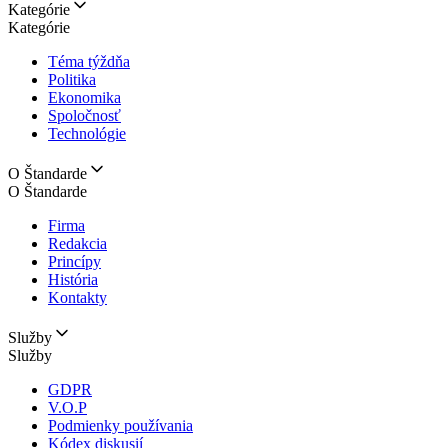
Kategórie
Kategórie
Téma týždňa
Politika
Ekonomika
Spoločnosť
Technológie
O Štandarde
O Štandarde
Firma
Redakcia
Princípy
História
Kontakty
Služby
Služby
GDPR
V.O.P
Podmienky používania
Kódex diskusií