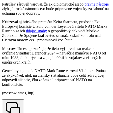
Patrušev zároveň varoval, že ak diplomatické alebo
právne nástroje
zlyhajú, ruské námorníctvo bude pripravené vojensky zasiahnuť na
ochranu svojej dopravy.
Kritizoval aj britského premiéra Keira Starmera, predsedníčku
Európskej komisie Ursulu von der Leyenovú a šéfa NATO Marka
Rutteho za ich
údajné
snahy
o geopolitický tlak voči Moskve.
Zdôraznil, že Spojené kráľovstvo sa snaží získať kontrolu nad
Čiernym morom cez „protiminovú koalíciu“.
Moscow Times upozorňuje, že tieto vyjadrenia sú reakciou na
cvičenie Steadfast Defender 2024 – najväčšie manévre NATO od
roku 1988, do ktorých sa zapojilo 90-tisíc vojakov z viacerých
európskych krajín.
Generálny tajomník NATO Mark Rutte varoval Vladimira Putina,
že akýkoľvek útok na členský štát aliancie bude čeliť zdrvujúcej
odpovedi aliancie, čím zdôraznil pripravenosť NATO na
konfrontáciu.
(moscow times, lup)