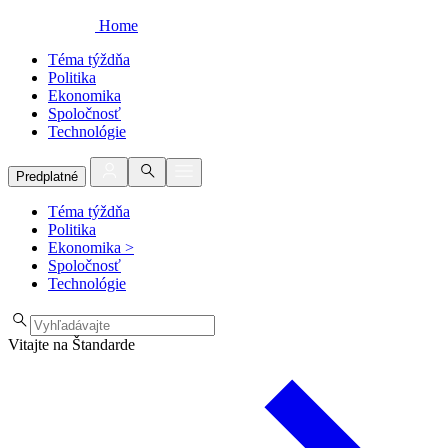
Home
Téma týždňa
Politika
Ekonomika
Spoločnosť
Technológie
Predplatné
Téma týždňa
Politika
Ekonomika
>
Spoločnosť
Technológie
Vitajte na Štandarde