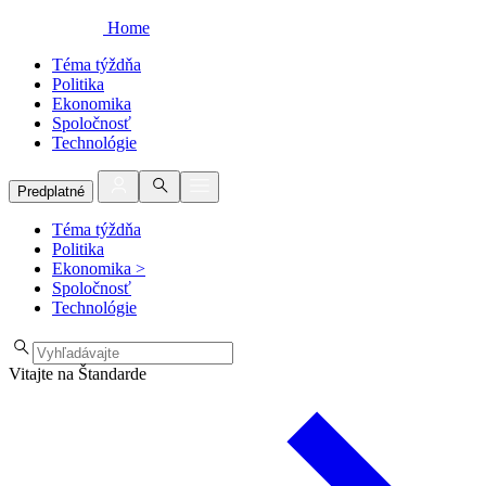
Home
Téma týždňa
Politika
Ekonomika
Spoločnosť
Technológie
Predplatné
Téma týždňa
Politika
Ekonomika
>
Spoločnosť
Technológie
Vitajte na Štandarde