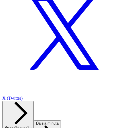
X (Twitter)
Ďalšia minúta
Predošlá minúta