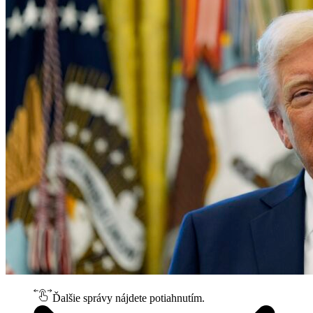
Ďalšie správy nájdete potiahnutím.