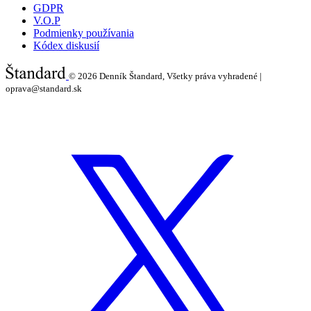
GDPR
V.O.P
Podmienky používania
Kódex diskusií
© 2026
Denník Štandard, Všetky práva vyhradené |
oprava@standard.sk