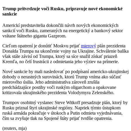
Trump pritvrdzuje voči Rusku, pripravuje nové ekonomické
sankcie
Americkí predstavitelia dokončili návrh nových ekonomických
sankcií voči Rusku, zameraných na energetický a bankový sektor
vrátane štátneho giganta Gazprom.
Cieľom opatrení je donútiť Moskvu prijať
mierový
plán prezidenta
Donalda Trumpa na ukončenie vojny na Ukrajine. Schválenie balíka
však stále závisí od Trumpa, ktorý sa síce snažil získať priazeň
Kremľa, no čelí frustrácii z odmietania jeho výziev na prímerie.
Nové sankcie by mali nasledovať po podpísaní americko-ukrajinskej
dohody o nerastných surovinách, ktorú Trump vníma ako súčasť
mierového úsilia. Jeho administratíva zároveň zrušila
predchádzajúce postihy voči ruským oligarchom a opakovane
kritizovala ukrajinského prezidenta Volodymyra Zelenského.
Trumpov osobitný vyslanec Steve Witkoff presadzuje plán, ktorý by
Rusku priznal štyri ukrajinské regióny. Napriek týmto ústupkom
ruská armáda pokračuje v útokoch a Putin odmieta vyjednávania,
čím sa zvyšuje tlak na Spojené štáty prijať tvrdšie opatrenia.
(reuters, mja)