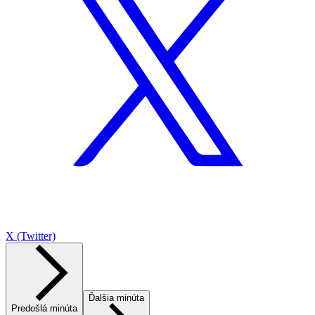
X (Twitter)
Ďalšia minúta
Predošlá minúta