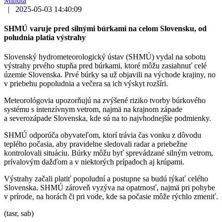
Minúta
|
2025-05-03 14:40:09
SHMÚ varuje pred silnými búrkami na celom Slovensku, od
poludnia platia výstrahy
Slovenský hydrometeorologický ústav (SHMÚ) vydal na sobotu
výstrahy prvého stupňa pred búrkami, ktoré môžu zasiahnuť celé
územie Slovenska. Prvé búrky sa už objavili na východe krajiny, no
v priebehu popoludnia a večera sa ich výskyt rozšíri.
Meteorológovia upozorňujú na zvýšené riziko tvorby búrkového
systému s intenzívnym vetrom, najmä na krajnom západe
a severozápade Slovenska, kde sú na to najvhodnejšie podmienky.
SHMÚ odporúča obyvateľom, ktorí trávia čas vonku z dôvodu
teplého počasia, aby pravidelne sledovali radar a priebežne
kontrolovali situáciu. Búrky môžu byť sprevádzané silným vetrom,
prívalovým dažďom a v niektorých prípadoch aj krúpami.
Výstrahy začali platiť popoludní a postupne sa budú týkať celého
Slovenska. SHMÚ zároveň vyzýva na opatrnosť, najmä pri pohybe
v prírode, na horách či pri vode, kde sa počasie môže rýchlo zmeniť.
(tasr, sab)