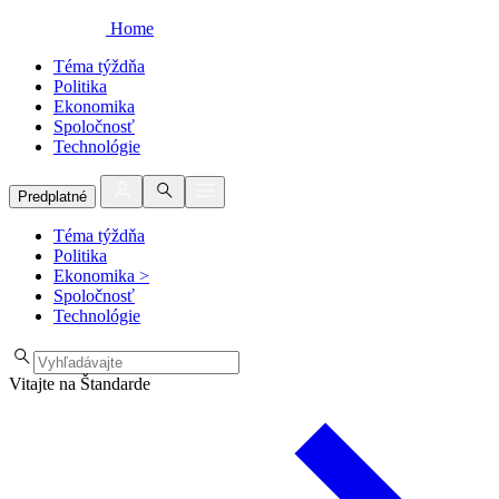
Home
Téma týždňa
Politika
Ekonomika
Spoločnosť
Technológie
Predplatné
Téma týždňa
Politika
Ekonomika
>
Spoločnosť
Technológie
Vitajte na Štandarde