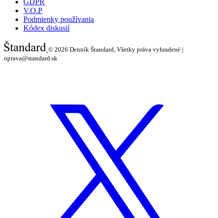
GDPR
V.O.P
Podmienky používania
Kódex diskusií
© 2026
Denník Štandard, Všetky práva vyhradené |
oprava@standard.sk