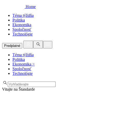
Home
Téma týždňa
Politika
Ekonomika
Spoločnosť
Technológie
Predplatné
Téma týždňa
Politika
Ekonomika
>
Spoločnosť
Technológie
Vitajte na Štandarde