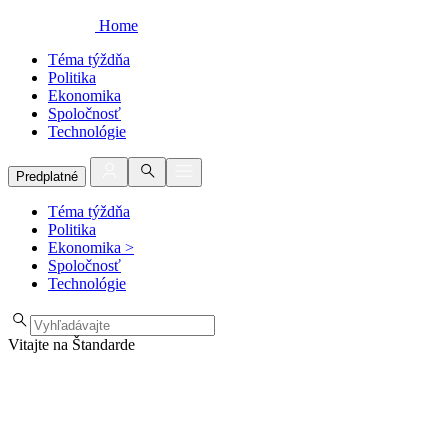
Home
Téma týždňa
Politika
Ekonomika
Spoločnosť
Technológie
Predplatné
Téma týždňa
Politika
Ekonomika
>
Spoločnosť
Technológie
Vitajte na Štandarde