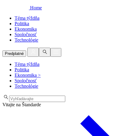
Home
Téma týždňa
Politika
Ekonomika
Spoločnosť
Technológie
Predplatné
Téma týždňa
Politika
Ekonomika
>
Spoločnosť
Technológie
Vitajte na Štandarde