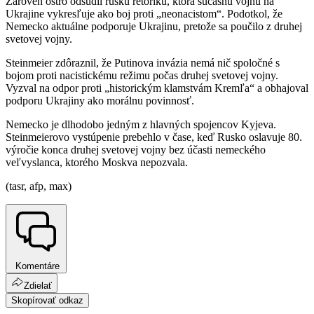
Zároveň ostro odsúdil ruskú rétoriku, ktorá súčasnú vojnu na
Ukrajine vykresľuje ako boj proti „neonacistom“. Podotkol, že
Nemecko aktuálne podporuje Ukrajinu, pretože sa poučilo z druhej
svetovej vojny.
Steinmeier zdôraznil, že Putinova invázia nemá nič spoločné s
bojom proti nacistickému režimu počas druhej svetovej vojny.
Vyzval na odpor proti „historickým klamstvám Kremľa“ a obhajoval
podporu Ukrajiny ako morálnu povinnosť.
Nemecko je dlhodobo jedným z hlavných spojencov Kyjeva.
Steinmeierovo vystúpenie prebehlo v čase, keď Rusko oslavuje 80.
výročie konca druhej svetovej vojny bez účasti nemeckého
veľvyslanca, ktorého Moskva nepozvala.
(tasr, afp, max)
Komentáre
Zdielať
Skopírovať odkaz