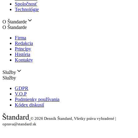
Spoločnosť
Technológie
O Štandarde
O Štandarde
Firma
Redakcia
Princípy
História
Kontakty
Služby
Služby
GDPR
V.O.P
Podmienky používania
Kódex diskusií
© 2026
Denník Štandard, Všetky práva vyhradené |
oprava@standard.sk