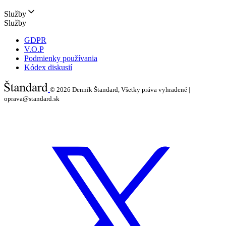
Služby
Služby
GDPR
V.O.P
Podmienky používania
Kódex diskusií
© 2026
Denník Štandard, Všetky práva vyhradené |
oprava@standard.sk