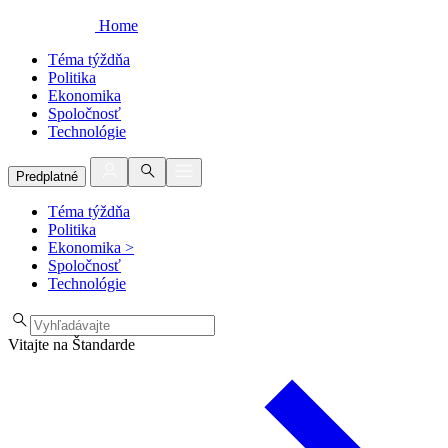
Home
Téma týždňa
Politika
Ekonomika
Spoločnosť
Technológie
Predplatné
Téma týždňa
Politika
Ekonomika
>
Spoločnosť
Technológie
Vitajte na Štandarde