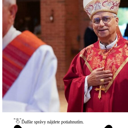
Ďalšie správy nájdete potiahnutím.