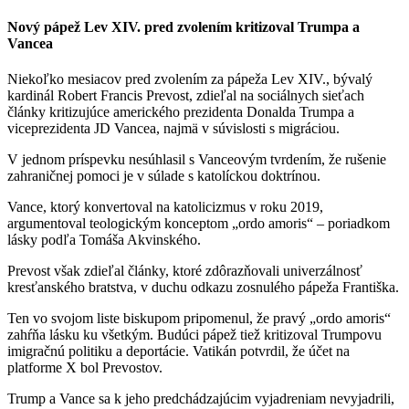
Nový pápež Lev XIV. pred zvolením kritizoval Trumpa a
Vancea
Niekoľko mesiacov pred zvolením za pápeža Lev XIV., bývalý
kardinál Robert Francis Prevost, zdieľal na sociálnych sieťach
články kritizujúce amerického prezidenta Donalda Trumpa a
viceprezidenta JD Vancea, najmä v súvislosti s migráciou.
V jednom príspevku nesúhlasil s Vanceovým tvrdením, že rušenie
zahraničnej pomoci je v súlade s katolíckou doktrínou.
Vance, ktorý konvertoval na katolicizmus v roku 2019,
argumentoval teologickým konceptom „ordo amoris“ – poriadkom
lásky podľa Tomáša Akvinského.
Prevost však zdieľal články, ktoré zdôrazňovali univerzálnosť
kresťanského bratstva, v duchu odkazu zosnulého pápeža Františka.
Ten vo svojom liste biskupom pripomenul, že pravý „ordo amoris“
zahŕňa lásku ku všetkým. Budúci pápež tiež kritizoval Trumpovu
imigračnú politiku a deportácie. Vatikán potvrdil, že účet na
platforme X bol Prevostov.
Trump a Vance sa k jeho predchádzajúcim vyjadreniam nevyjadrili,