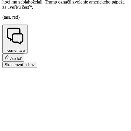
hoci mu zablahoželali. Trump označil zvolenie amerického pápeža
za „veľkú česť“.
(tasr, red)
Komentáre
Zdielať
Skopírovať odkaz