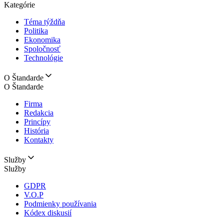
Kategórie
Téma týždňa
Politika
Ekonomika
Spoločnosť
Technológie
O Štandarde
O Štandarde
Firma
Redakcia
Princípy
História
Kontakty
Služby
Služby
GDPR
V.O.P
Podmienky používania
Kódex diskusií