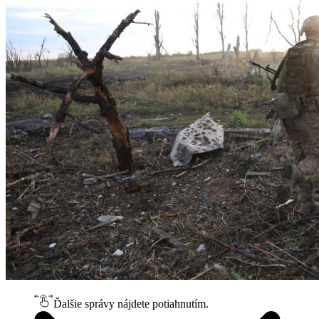
Ďalšie správy nájdete potiahnutím.