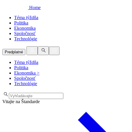
Home
Téma týždňa
Politika
Ekonomika
Spoločnosť
Technológie
Predplatné
Téma týždňa
Politika
Ekonomika
>
Spoločnosť
Technológie
Vitajte na Štandarde