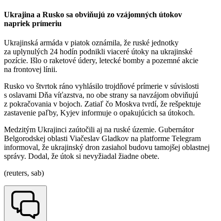
Ukrajina a Rusko sa obviňujú zo vzájomných útokov
napriek prímeriu
Ukrajinská armáda v piatok oznámila, že ruské jednotky
za uplynulých 24 hodín podnikli viaceré útoky na ukrajinské
pozície. Išlo o raketové údery, letecké bomby a pozemné akcie
na frontovej línii.
Rusko vo štvrtok ráno vyhlásilo trojdňové prímerie v súvislosti
s oslavami Dňa víťazstva, no obe strany sa navzájom obviňujú
z pokračovania v bojoch. Zatiaľ čo Moskva tvrdí, že rešpektuje
zastavenie paľby, Kyjev informuje o opakujúcich sa útokoch.
Medzitým Ukrajinci zaútočili aj na ruské územie. Gubernátor
Belgorodskej oblasti Viačeslav Gladkov na platforme Telegram
informoval, že ukrajinský dron zasiahol budovu tamojšej oblastnej
správy. Dodal, že útok si nevyžiadal žiadne obete.
(reuters, sab)