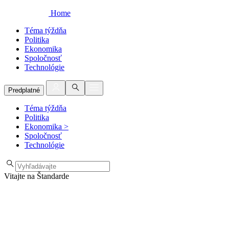
Home
Téma týždňa
Politika
Ekonomika
Spoločnosť
Technológie
Predplatné
Téma týždňa
Politika
Ekonomika
>
Spoločnosť
Technológie
Vitajte na Štandarde