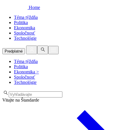
Home
Téma týždňa
Politika
Ekonomika
Spoločnosť
Technológie
Predplatné
Téma týždňa
Politika
Ekonomika
>
Spoločnosť
Technológie
Vitajte na Štandarde