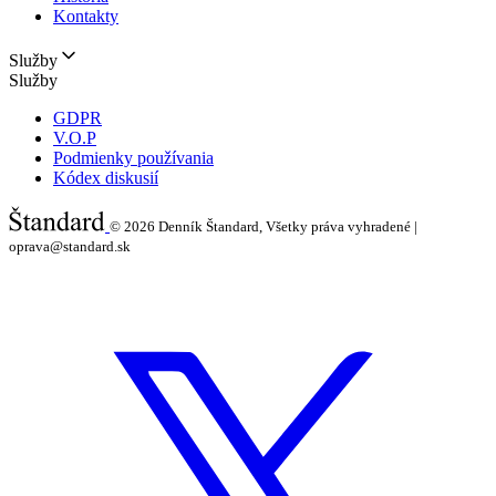
Kontakty
Služby
Služby
GDPR
V.O.P
Podmienky používania
Kódex diskusií
© 2026
Denník Štandard, Všetky práva vyhradené |
oprava@standard.sk