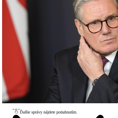
Ďalšie správy nájdete potiahnutím.