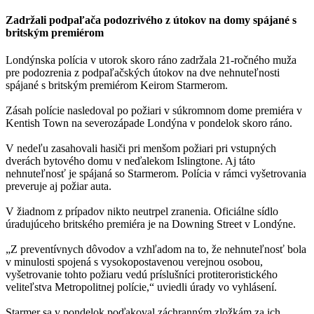
Zadržali podpaľača podozrivého z útokov na domy spájané s
britským premiérom
Londýnska polícia v utorok skoro ráno zadržala 21-ročného muža
pre podozrenia z podpaľačských útokov na dve nehnuteľnosti
spájané s britským premiérom Keirom Starmerom.
Zásah polície nasledoval po požiari v súkromnom dome premiéra v
Kentish Town na severozápade Londýna v pondelok skoro ráno.
V nedeľu zasahovali hasiči pri menšom požiari pri vstupných
dverách bytového domu v neďalekom Islingtone. Aj táto
nehnuteľnosť je spájaná so Starmerom. Polícia v rámci vyšetrovania
preveruje aj požiar auta.
V žiadnom z prípadov nikto neutrpel zranenia. Oficiálne sídlo
úradujúceho britského premiéra je na Downing Street v Londýne.
„Z preventívnych dôvodov a vzhľadom na to, že nehnuteľnosť bola
v minulosti spojená s vysokopostavenou verejnou osobou,
vyšetrovanie tohto požiaru vedú príslušníci protiteroristického
veliteľstva Metropolitnej polície,“ uviedli úrady vo vyhlásení.
Starmer sa v pondelok poďakoval záchranným zložkám za ich