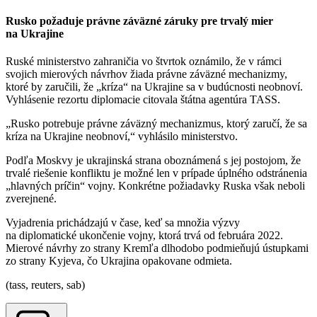
Rusko požaduje právne záväzné záruky pre trvalý mier
na Ukrajine
Ruské ministerstvo zahraničia vo štvrtok oznámilo, že v rámci
svojich mierových návrhov žiada právne záväzné mechanizmy,
ktoré by zaručili, že „kríza“ na Ukrajine sa v budúcnosti neobnoví.
Vyhlásenie rezortu diplomacie citovala štátna agentúra TASS.
„Rusko potrebuje právne záväzný mechanizmus, ktorý zaručí, že sa
kríza na Ukrajine neobnoví,“ vyhlásilo ministerstvo.
Podľa Moskvy je ukrajinská strana oboznámená s jej postojom, že
trvalé riešenie konfliktu je možné len v prípade úplného odstránenia
„hlavných príčin“ vojny. Konkrétne požiadavky Ruska však neboli
zverejnené.
Vyjadrenia prichádzajú v čase, keď sa množia výzvy
na diplomatické ukončenie vojny, ktorá trvá od februára 2022.
Mierové návrhy zo strany Kremľa dlhodobo podmieňujú ústupkami
zo strany Kyjeva, čo Ukrajina opakovane odmieta.
(tass, reuters, sab)