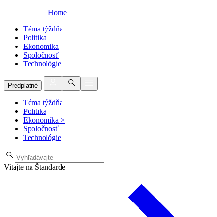
Home
Téma týždňa
Politika
Ekonomika
Spoločnosť
Technológie
Predplatné
Téma týždňa
Politika
Ekonomika
>
Spoločnosť
Technológie
Vitajte na Štandarde