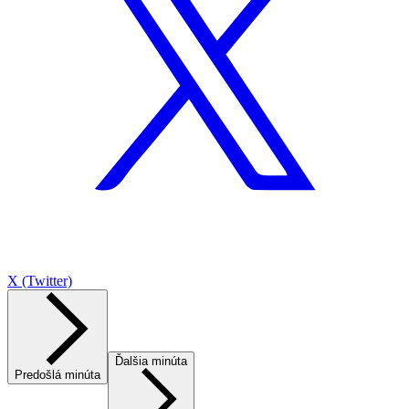
X (Twitter)
Ďalšia minúta
Predošlá minúta