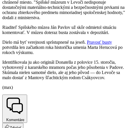
chránené miesto. "Spišské múzeum v Levoči nedisponuje
dostatočnými materiálno-technickými a bezpečnostnými prvkami na
ochranu zbierkového predmetu mimoriadnej spoločenskej hodnoty,"
dodali z ministerstva.
Riaditeľ Spišského múzea Ján Pavlov už skôr odmietol situáciu
komentovať. V múzeu doteraz busta zostávala v depozitári.
Dielo má byť verejnosti sprístupnené na jeseň.
Pravosť busty
potvrdila len začiatkom roka historička umenia Marta Herucová po
rokoch výskumu.
Identifikovala ju ako originál Donatella z polovice 15. storočia,
vyhotovený z kararského mramoru počas jeho pôsobenia v Padove.
Skúmala nielen samotné dielo, ale aj jeho pôvod — do Levoče sa
malo dostať z Mantovy šľachtickým rodom Csákyovcov.
(max)
Komentáre
Zdielať