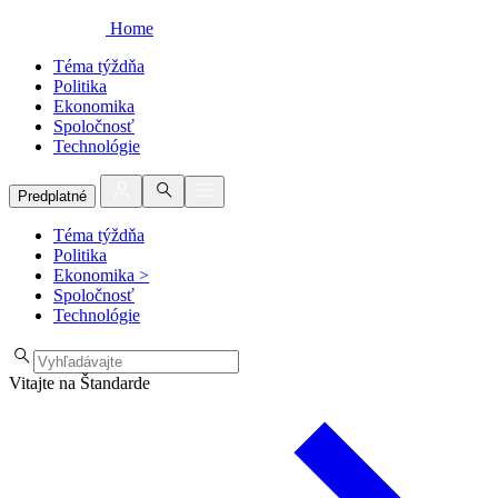
Home
Téma týždňa
Politika
Ekonomika
Spoločnosť
Technológie
Predplatné
Téma týždňa
Politika
Ekonomika
>
Spoločnosť
Technológie
Vitajte na Štandarde