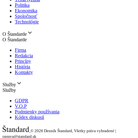
Politika
Ekonomika
Spoločnosť
Technológie
O Štandarde
O Štandarde
Firma
Redakcia
Princípy
História
Kontakty
Služby
Služby
GDPR
V.O.P
Podmienky používania
Kódex diskusií
© 2026
Denník Štandard, Všetky práva vyhradené |
oprava@standard.sk