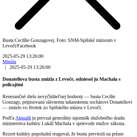
Busta Ceclílie Gonzagovej. Foto: SNM-Spišské múzeum v
Levoči/Facebook
2025-05-29 13:26:00
Minúta
|
2025-05-29 13:26:00
Donatellova busta zmizla z Levoče, odniesol ju Machala s
policajtmi
Renesančné dielo nevyčísliteľnej hodnoty — busta Cecílie
Gonzagy, pripisovaná slávnemu talianskemu sochárovi Donatellovi
— zmizlo vo štvrtok zo Spišského múzea v Levoči.
Podľa
Aktualít
ju prevzal generálny tajomník služobného úradu
ministerstva kultúry Lukáš Machala v sprievode mužov zákona.
Rezort kultúry popoludní reagoval, že bustu previezli na prísne