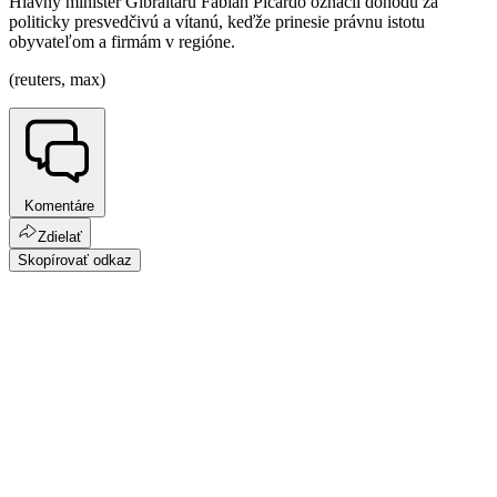
Hlavný minister Gibraltáru Fabian Picardo označil dohodu za
politicky presvedčivú a vítanú, keďže prinesie právnu istotu
obyvateľom a firmám v regióne.
(reuters, max)
Komentáre
Zdielať
Skopírovať odkaz