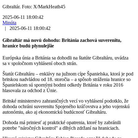
Gibraltár. Foto: X/MarkHeath45
2025-06-11 18:00:42
Minúta
|
2025-06-11 18:00:42
Gibraltár má novú dohodu: Británia zachová suverenitu,
hranice budú plynulejšie
Európska únia a Británia sa dohodli na štatúte Gibraltáru, uvádza
sa v spoločnom vyhlásení oboch strán.
Štatút Gibraltáru – enklávy na južnom cípe Španielska, ktorá je pod
britskou nadvládou od 18. storočia – a spôsob stráženia hranice so
Španielskom sú spornými bodmi odkedy Británia v roku 2016
hlasovala za odchod z Únie.
Britské ministerstvo zahraničných vecí vo vyhlásení podotklo, že
dohoda ochráni suverenitu Spojeného kráľovstva a jeho vojenskú
autonómiu, ako aj ekonomickú budúcnosť Gibraltáru.
Dohoda má priniesť aj praktické opatrenia, ktoré by zabránili
potrebe "náročných kontrol" a dlhých zdržaní na hraniciach.