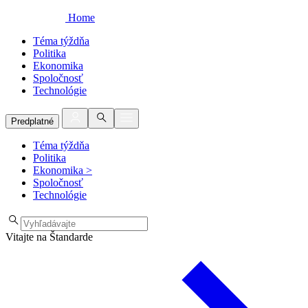
Home
Téma týždňa
Politika
Ekonomika
Spoločnosť
Technológie
Predplatné
Téma týždňa
Politika
Ekonomika
>
Spoločnosť
Technológie
Vitajte na Štandarde