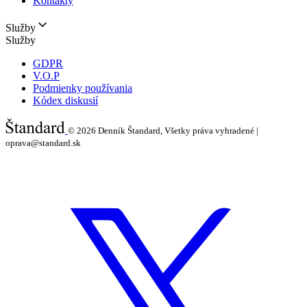
Kontakty
Služby
Služby
GDPR
V.O.P
Podmienky používania
Kódex diskusií
© 2026
Denník Štandard, Všetky práva vyhradené |
oprava@standard.sk