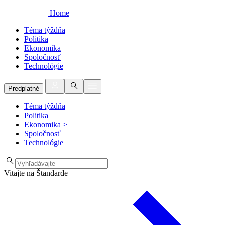
Home
Téma týždňa
Politika
Ekonomika
Spoločnosť
Technológie
Predplatné
Téma týždňa
Politika
Ekonomika
>
Spoločnosť
Technológie
Vitajte na Štandarde