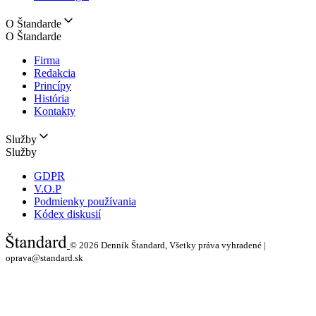
O Štandarde
O Štandarde
Firma
Redakcia
Princípy
História
Kontakty
Služby
Služby
GDPR
V.O.P
Podmienky používania
Kódex diskusií
© 2026
Denník Štandard, Všetky práva vyhradené |
oprava@standard.sk