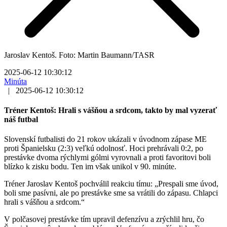
Jaroslav Kentoš. Foto: Martin Baumann/TASR
2025-06-12 10:30:12
Minúta
|
2025-06-12 10:30:12
Tréner Kentoš: Hrali s vášňou a srdcom, takto by mal vyzerať
náš futbal
Slovenskí futbalisti do 21 rokov ukázali v úvodnom zápase ME
proti Španielsku (2:3) veľkú odolnosť. Hoci prehrávali 0:2, po
prestávke dvoma rýchlymi gólmi vyrovnali a proti favoritovi boli
blízko k zisku bodu. Ten im však unikol v 90. minúte.
Tréner Jaroslav Kentoš pochválil reakciu tímu: „Prespali sme úvod,
boli sme pasívni, ale po prestávke sme sa vrátili do zápasu. Chlapci
hrali s vášňou a srdcom.“
V polčasovej prestávke tím upravil defenzívu a zrýchlil hru, čo