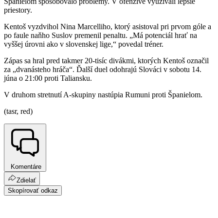
Španielom spôsobovalo problémy. V ofenzíve využívali lepšie
priestory.
Kentoš vyzdvihol Nina Marcelliho, ktorý asistoval pri prvom góle a
po faule naňho Suslov premenil penaltu. „Má potenciál hrať na
vyššej úrovni ako v slovenskej lige,“ povedal tréner.
Zápas sa hral pred takmer 20-tisíc divákmi, ktorých Kentoš označil
za „dvanásteho hráča“. Ďalší duel odohrajú Slováci v sobotu 14.
júna o 21:00 proti Taliansku.
V druhom stretnutí A-skupiny nastúpia Rumuni proti Španielom.
(tasr, red)
Komentáre
Zdielať
Skopírovať odkaz