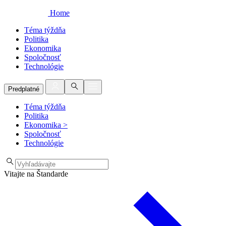
Home
Téma týždňa
Politika
Ekonomika
Spoločnosť
Technológie
Predplatné
Téma týždňa
Politika
Ekonomika
>
Spoločnosť
Technológie
Vitajte na Štandarde