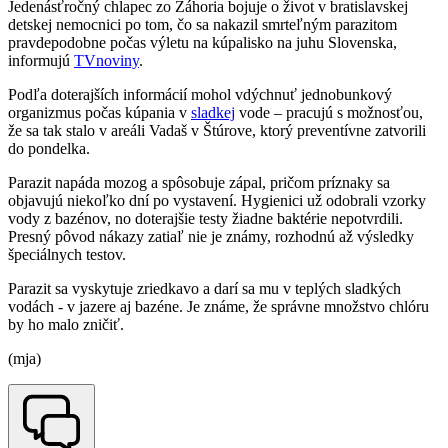
Jedenásťročný chlapec zo Záhoria bojuje o život v bratislavskej
detskej nemocnici po tom, čo sa nakazil smrteľným parazitom
pravdepodobne počas výletu na kúpalisko na juhu Slovenska,
informujú
TVnoviny
.
Podľa doterajších informácií mohol vdýchnuť jednobunkový
organizmus počas kúpania v
sladkej
vode – pracujú s možnosťou,
že sa tak stalo v areáli Vadaš v Štúrove, ktorý preventívne zatvorili
do pondelka.
Parazit napáda mozog a spôsobuje zápal, pričom príznaky sa
objavujú niekoľko dní po vystavení. Hygienici už odobrali vzorky
vody z bazénov, no doterajšie testy žiadne baktérie nepotvrdili.
Presný pôvod nákazy zatiaľ nie je známy, rozhodnú až výsledky
špeciálnych testov.
Parazit sa vyskytuje zriedkavo a darí sa mu v teplých sladkých
vodách - v jazere aj bazéne. Je známe, že správne množstvo chlóru
by ho malo zničiť.
(mja)