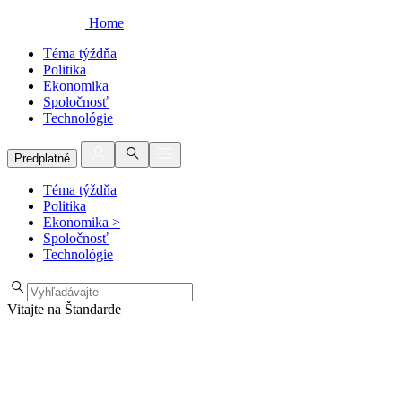
Home
Téma týždňa
Politika
Ekonomika
Spoločnosť
Technológie
Predplatné
Téma týždňa
Politika
Ekonomika
>
Spoločnosť
Technológie
Vitajte na Štandarde