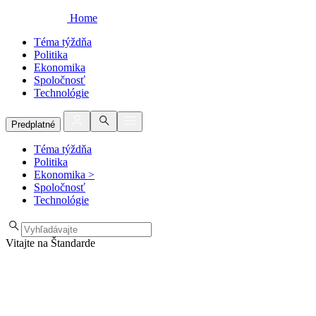
Home
Téma týždňa
Politika
Ekonomika
Spoločnosť
Technológie
Predplatné
Téma týždňa
Politika
Ekonomika
>
Spoločnosť
Technológie
Vitajte na Štandarde