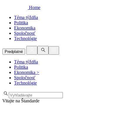
Home
Téma týždňa
Politika
Ekonomika
Spoločnosť
Technológie
Predplatné
Téma týždňa
Politika
Ekonomika
>
Spoločnosť
Technológie
Vitajte na Štandarde