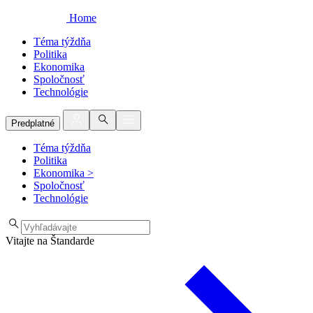
Home
Téma týždňa
Politika
Ekonomika
Spoločnosť
Technológie
Predplatné
Téma týždňa
Politika
Ekonomika
>
Spoločnosť
Technológie
Vitajte na Štandarde