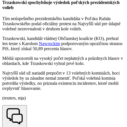
Trzaskowski spochybňuje výsledok poľských prezidentských
volieb
Tím neúspešného prezidentského kandidáta v Poľsku Rafała
Trzaskowského podal oficiálny protest na Najvyšší súd pre údajné
volebné nezrovnalosti v druhom kole volieb.
Trzaskowski, kandidát vládnej Občianskej koalície (KO), prehral
len tesne s Karolom
Nawrockim
podporovaným opozičnou stranou
PiS, ktorý získal 50,89 percenta hlasov.
Médiá upozornili na vysoký počet neplatných a prázdnych hlasov v
oblastiach, kde Trzaskowski vyhral prvé kolo.
Najvyšší súd už nariadil prepočet v 13 volebných komisiách, hoci
výsledok by sa zásadne nemal zmeniť. Poľská volebná komisia
potvrdila výsledky, no priznala existenciu incidentov, ktoré mohli
ovplyvniť hlasovanie.
(reuters, mja)