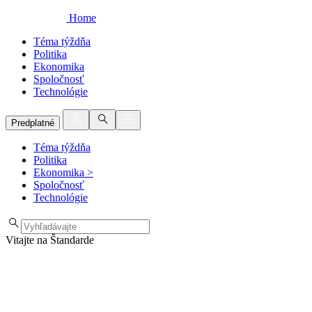
Home
Téma týždňa
Politika
Ekonomika
Spoločnosť
Technológie
Predplatné
Téma týždňa
Politika
Ekonomika
>
Spoločnosť
Technológie
Vitajte na Štandarde