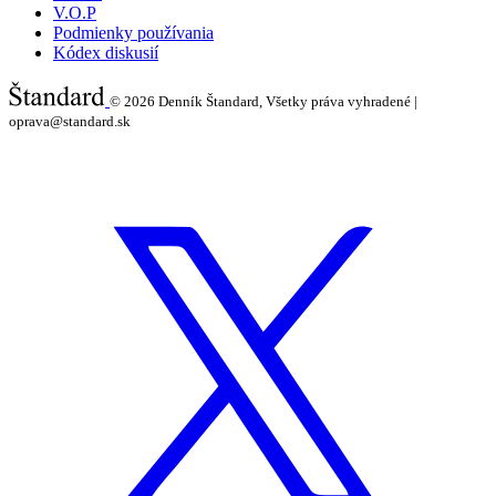
V.O.P
Podmienky používania
Kódex diskusií
© 2026
Denník Štandard, Všetky práva vyhradené |
oprava@standard.sk