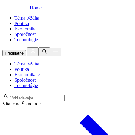
Home
Téma týždňa
Politika
Ekonomika
Spoločnosť
Technológie
Predplatné
Téma týždňa
Politika
Ekonomika
>
Spoločnosť
Technológie
Vitajte na Štandarde