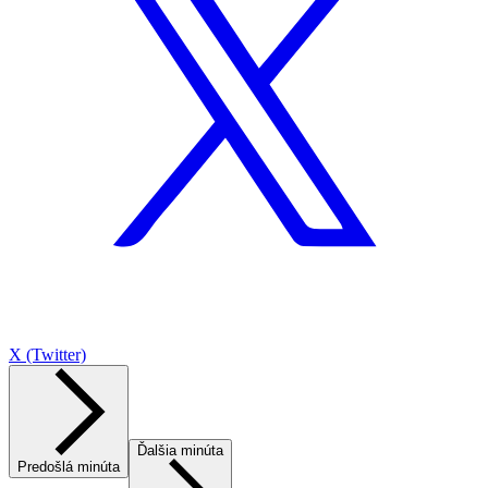
X (Twitter)
Ďalšia minúta
Predošlá minúta