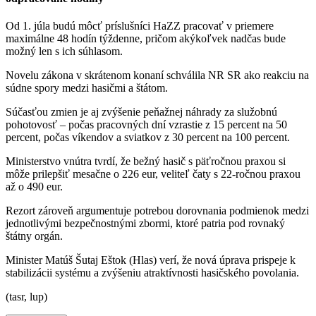
Od 1. júla budú môcť príslušníci HaZZ pracovať v priemere
maximálne 48 hodín týždenne, pričom akýkoľvek nadčas bude
možný len s ich súhlasom.
Novelu zákona v skrátenom konaní schválila NR SR ako reakciu na
súdne spory medzi hasičmi a štátom.
Súčasťou zmien je aj zvýšenie peňažnej náhrady za služobnú
pohotovosť – počas pracovných dní vzrastie z 15 percent na 50
percent, počas víkendov a sviatkov z 30 percent na 100 percent.
Ministerstvo vnútra tvrdí, že bežný hasič s päťročnou praxou si
môže prilepšiť mesačne o 226 eur, veliteľ čaty s 22-ročnou praxou
až o 490 eur.
Rezort zároveň argumentuje potrebou dorovnania podmienok medzi
jednotlivými bezpečnostnými zbormi, ktoré patria pod rovnaký
štátny orgán.
Minister Matúš Šutaj Eštok (Hlas) verí, že nová úprava prispeje k
stabilizácii systému a zvýšeniu atraktívnosti hasičského povolania.
(tasr, lup)