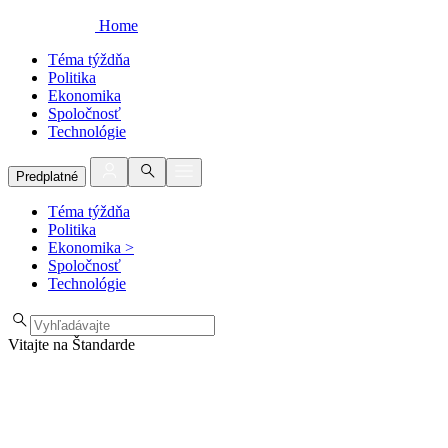
Home
Téma týždňa
Politika
Ekonomika
Spoločnosť
Technológie
Predplatné
Téma týždňa
Politika
Ekonomika
>
Spoločnosť
Technológie
Vitajte na Štandarde