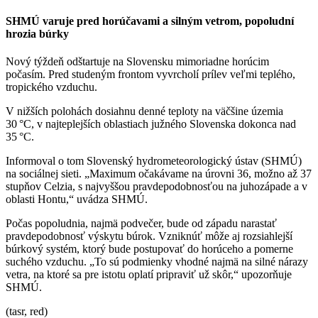
SHMÚ varuje pred horúčavami a silným vetrom, popoludní
hrozia búrky
Nový týždeň odštartuje na Slovensku mimoriadne horúcim
počasím. Pred studeným frontom vyvrcholí prílev veľmi teplého,
tropického vzduchu.
V nižších polohách dosiahnu denné teploty na väčšine územia
30 °C, v najteplejších oblastiach južného Slovenska dokonca nad
35 °C.
Informoval o tom Slovenský hydrometeorologický ústav (SHMÚ)
na sociálnej sieti. „Maximum očakávame na úrovni 36, možno až 37
stupňov Celzia, s najvyššou pravdepodobnosťou na juhozápade a v
oblasti Hontu,“ uvádza SHMÚ.
Počas popoludnia, najmä podvečer, bude od západu narastať
pravdepodobnosť výskytu búrok. Vzniknúť môže aj rozsiahlejší
búrkový systém, ktorý bude postupovať do horúceho a pomerne
suchého vzduchu. „To sú podmienky vhodné najmä na silné nárazy
vetra, na ktoré sa pre istotu oplatí pripraviť už skôr,“ upozorňuje
SHMÚ.
(tasr, red)