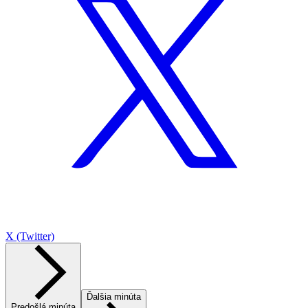
X (Twitter)
Ďalšia minúta
Predošlá minúta