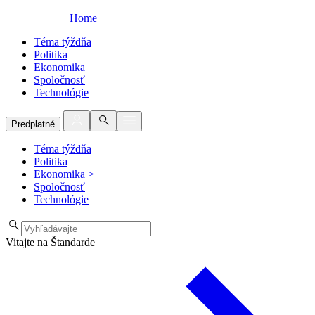
Home
Téma týždňa
Politika
Ekonomika
Spoločnosť
Technológie
Predplatné
Téma týždňa
Politika
Ekonomika
>
Spoločnosť
Technológie
Vitajte na Štandarde