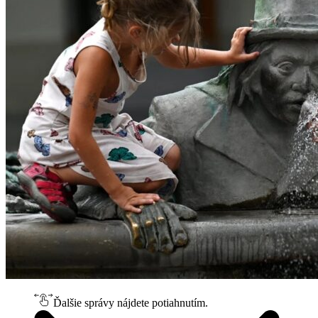
Ďalšie správy nájdete potiahnutím.