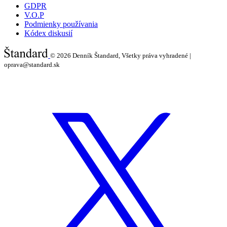
GDPR
V.O.P
Podmienky používania
Kódex diskusií
© 2026
Denník Štandard, Všetky práva vyhradené |
oprava@standard.sk