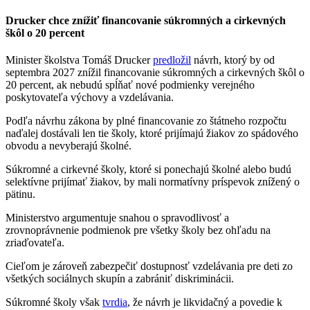
Drucker chce znížiť financovanie súkromných a cirkevných
škôl o 20 percent
Minister školstva Tomáš Drucker
predložil
návrh, ktorý by od
septembra 2027 znížil financovanie súkromných a cirkevných škôl o
20 percent, ak nebudú spĺňať nové podmienky verejného
poskytovateľa výchovy a vzdelávania.
Podľa návrhu zákona by plné financovanie zo štátneho rozpočtu
naďalej dostávali len tie školy, ktoré prijímajú žiakov zo spádového
obvodu a nevyberajú školné.
Súkromné a cirkevné školy, ktoré si ponechajú školné alebo budú
selektívne prijímať žiakov, by mali normatívny príspevok znížený o
pätinu.
Ministerstvo argumentuje snahou o spravodlivosť a
zrovnoprávnenie podmienok pre všetky školy bez ohľadu na
zriaďovateľa.
Cieľom je zároveň zabezpečiť dostupnosť vzdelávania pre deti zo
všetkých sociálnych skupín a zabrániť diskriminácii.
Súkromné školy však
tvrdia
, že návrh je likvidačný a povedie k