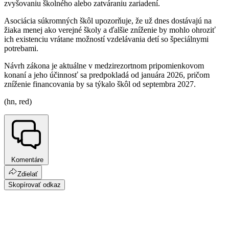
zvyšovaniu školného alebo zatváraniu zariadení.
Asociácia súkromných škôl upozorňuje, že už dnes dostávajú na
žiaka menej ako verejné školy a ďalšie zníženie by mohlo ohroziť
ich existenciu vrátane možností vzdelávania detí so špeciálnymi
potrebami.
Návrh zákona je aktuálne v medzirezortnom pripomienkovom
konaní a jeho účinnosť sa predpokladá od januára 2026, pričom
zníženie financovania by sa týkalo škôl od septembra 2027.
(hn, red)
Komentáre
Zdielať
Skopírovať odkaz