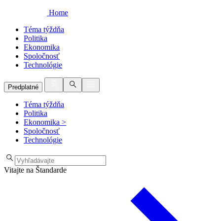
Home
Téma týždňa
Politika
Ekonomika
Spoločnosť
Technológie
Predplatné
Téma týždňa
Politika
Ekonomika
>
Spoločnosť
Technológie
Vitajte na Štandarde