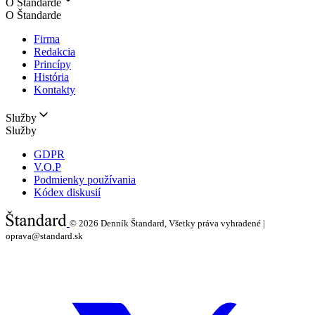
O Štandarde
O Štandarde
Firma
Redakcia
Princípy
História
Kontakty
Služby
Služby
GDPR
V.O.P
Podmienky používania
Kódex diskusií
© 2026
Denník Štandard, Všetky práva vyhradené |
oprava@standard.sk