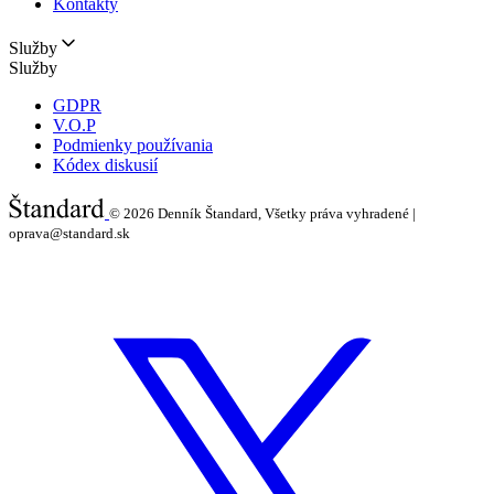
Kontakty
Služby
Služby
GDPR
V.O.P
Podmienky používania
Kódex diskusií
© 2026
Denník Štandard, Všetky práva vyhradené |
oprava@standard.sk