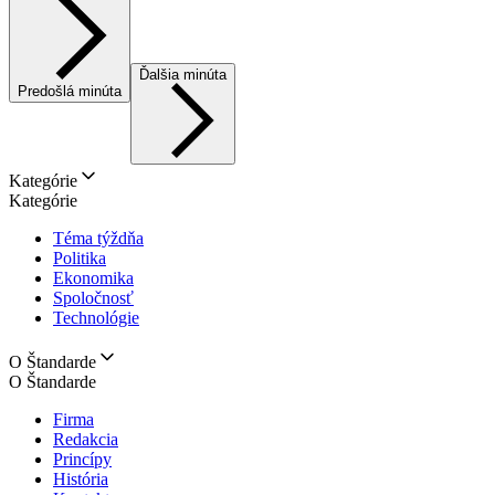
Ďalšia minúta
Predošlá minúta
Kategórie
Kategórie
Téma týždňa
Politika
Ekonomika
Spoločnosť
Technológie
O Štandarde
O Štandarde
Firma
Redakcia
Princípy
História