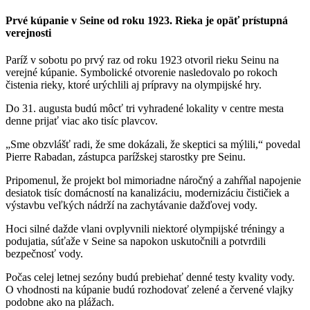
Prvé kúpanie v Seine od roku 1923. Rieka je opäť prístupná
verejnosti
Paríž v sobotu po prvý raz od roku 1923 otvoril rieku Seinu na
verejné kúpanie. Symbolické otvorenie nasledovalo po rokoch
čistenia rieky, ktoré urýchlili aj prípravy na olympijské hry.
Do 31. augusta budú môcť tri vyhradené lokality v centre mesta
denne prijať viac ako tisíc plavcov.
„Sme obzvlášť radi, že sme dokázali, že skeptici sa mýlili,“ povedal
Pierre Rabadan, zástupca parížskej starostky pre Seinu.
Pripomenul, že projekt bol mimoriadne náročný a zahŕňal napojenie
desiatok tisíc domácností na kanalizáciu, modernizáciu čističiek a
výstavbu veľkých nádrží na zachytávanie dažďovej vody.
Hoci silné dažde vlani ovplyvnili niektoré olympijské tréningy a
podujatia, súťaže v Seine sa napokon uskutočnili a potvrdili
bezpečnosť vody.
Počas celej letnej sezóny budú prebiehať denné testy kvality vody.
O vhodnosti na kúpanie budú rozhodovať zelené a červené vlajky
podobne ako na plážach.