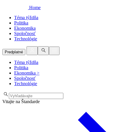
Home
Téma týždňa
Politika
Ekonomika
Spoločnosť
Technológie
Predplatné
Téma týždňa
Politika
Ekonomika
>
Spoločnosť
Technológie
Vitajte na Štandarde