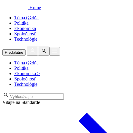
Home
Téma týždňa
Politika
Ekonomika
Spoločnosť
Technológie
Predplatné
Téma týždňa
Politika
Ekonomika
>
Spoločnosť
Technológie
Vitajte na Štandarde