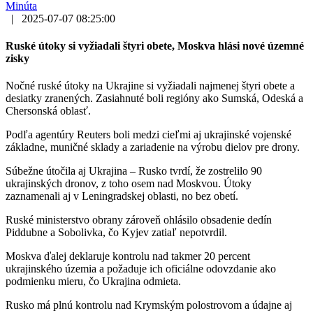
Minúta
|
2025-07-07 08:25:00
Ruské útoky si vyžiadali štyri obete, Moskva hlási nové územné
zisky
Nočné ruské útoky na Ukrajine si vyžiadali najmenej štyri obete a
desiatky zranených. Zasiahnuté boli regióny ako Sumská, Odeská a
Chersonská oblasť.
Podľa agentúry Reuters boli medzi cieľmi aj ukrajinské vojenské
základne, muničné sklady a zariadenie na výrobu dielov pre drony.
Súbežne útočila aj Ukrajina – Rusko tvrdí, že zostrelilo 90
ukrajinských dronov, z toho osem nad Moskvou. Útoky
zaznamenali aj v Leningradskej oblasti, no bez obetí.
Ruské ministerstvo obrany zároveň ohlásilo obsadenie dedín
Piddubne a Sobolivka, čo Kyjev zatiaľ nepotvrdil.
Moskva ďalej deklaruje kontrolu nad takmer 20 percent
ukrajinského územia a požaduje ich oficiálne odovzdanie ako
podmienku mieru, čo Ukrajina odmieta.
Rusko má plnú kontrolu nad Krymským polostrovom a údajne aj