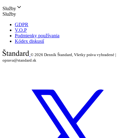
Služby
Služby
GDPR
V.O.P
Podmienky používania
Kódex diskusií
© 2026
Denník Štandard, Všetky práva vyhradené |
oprava@standard.sk